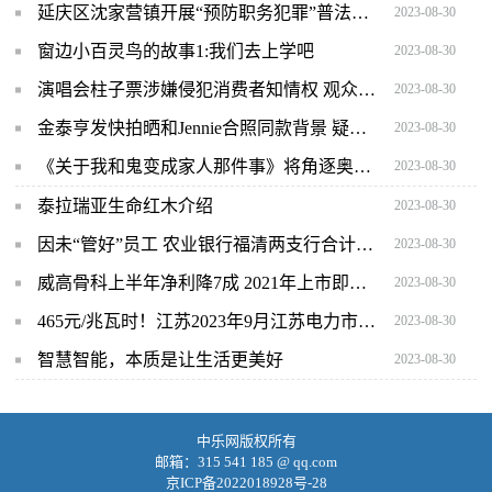
延庆区沈家营镇开展“预防职务犯罪”普法讲座
2023-08-30
窗边小百灵鸟的故事1:我们去上学吧
2023-08-30
演唱会柱子票涉嫌侵犯消费者知情权 观众可以要求退票或补偿
2023-08-30
金泰亨发快拍晒和Jennie合照同款背景 疑似回应恋情传闻
2023-08-30
《关于我和鬼变成家人那件事》将角逐奥斯卡最佳国际影片
2023-08-30
泰拉瑞亚生命红木介绍
2023-08-30
因未“管好”员工 农业银行福清两支行合计被罚80万元
2023-08-30
威高骨科上半年净利降7成 2021年上市即巅峰募资15亿
2023-08-30
465元/兆瓦时！江苏2023年9月江苏电力市场集中竞价交易结果公布
2023-08-30
智慧智能，本质是让生活更美好
2023-08-30
中乐网版权所有
邮箱：315 541 185 @ qq.com
京ICP备2022018928号-28