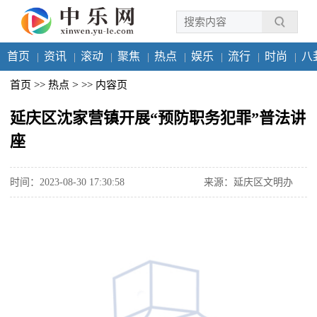
首页
资讯
滚动
聚焦
热点
娱乐
流行
时尚
八
>
首页
>>
热点
>>
内容页
延庆区沈家营镇开展“预防职务犯罪”普法讲
座
时间：2023-08-30 17:30:58
来源：延庆区文明办