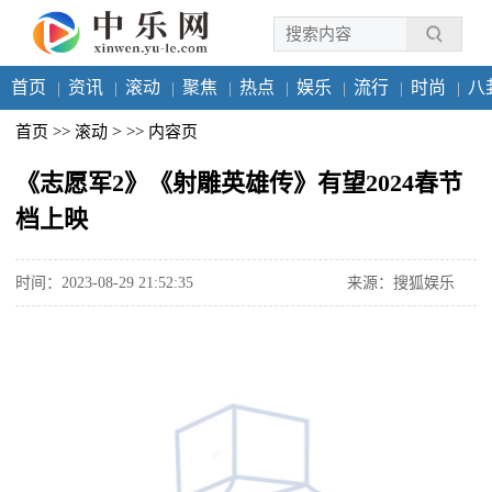
首页
资讯
滚动
聚焦
热点
娱乐
流行
时尚
八
>
首页
>>
滚动
>>
内容页
《志愿军2》《射雕英雄传》有望2024春节
档上映
时间：2023-08-29 21:52:35
来源：搜狐娱乐