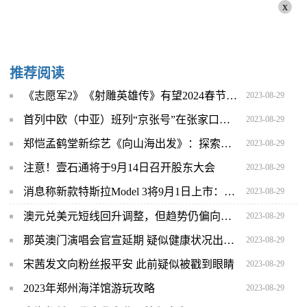
x
推荐阅读
《志愿军2》《射雕英雄传》有望2024春节档上映
2023-08-29
首列中欧（中亚）班列“京张号”在张家口下花园站发车
2023-08-29
郑恺孟鹤堂新综艺《向山海出发》：探索新疆小众景点 主打说走就走的真实露营
2023-08-29
注意！壹石通将于9月14日召开股东大会
2023-08-29
消息称新款特斯拉Model 3将9月1日上市：价格定在20万元左右
2023-08-29
澳元兑美元短线回升调整，但趋势仍偏向空头
2023-08-29
那英澳门演唱会官宣延期 疑似健康状况出问题
2023-08-29
宋茜发文向粉丝报平安 此前疑似被戳到眼睛
2023-08-29
2023年郑州海洋馆游玩攻略
2023-08-29