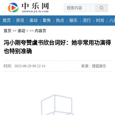
首页
资讯
滚动
聚焦
热点
娱乐
流行
时尚
八
>
首页
>>
滚动
>>
内容页
冯小刚夸赞虞书欣台词好：她非常用功演得
也特别准确
时间：2023-08-29 08:52:14
来源：搜狐娱乐