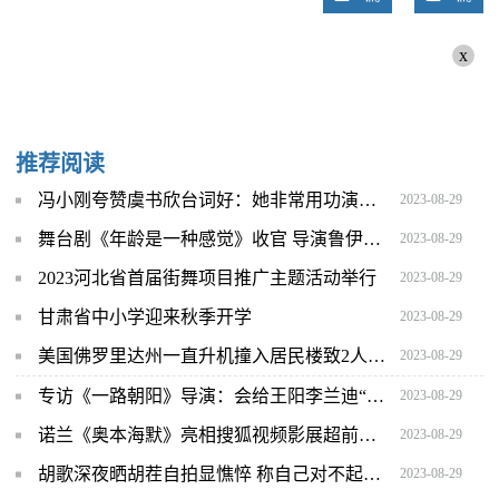
x
推荐阅读
冯小刚夸赞虞书欣台词好：她非常用功演得也特别准确
2023-08-29
舞台剧《年龄是一种感觉》收官 导演鲁伊莎本土化改编获赞
2023-08-29
2023河北省首届街舞项目推广主题活动举行
2023-08-29
甘肃省中小学迎来秋季开学
2023-08-29
美国佛罗里达州一直升机撞入居民楼致2人丧生
2023-08-29
专访《一路朝阳》导演：会给王阳李兰迪“年龄差”去油，不担心高叶抢风头
2023-08-29
诺兰《奥本海默》亮相搜狐视频影展超前点映 观众大赞震撼
2023-08-29
胡歌深夜晒胡茬自拍显憔悴 称自己对不起好多人
2023-08-29