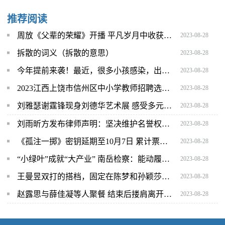
推荐阅读
周放《父辈的荣耀》开播 平凡岁月中收获成长
2023-08-28
拆散的词义（拆散的意思）
2023-08-28
今年提前来袭！最近，很多小孩感染，出现这些症状积极就医！
2023-08-28
2023江西上饶市信州区中小学教师招聘选岗公告
2023-08-28
刘雅瑟谢霆锋现身刘德华艺术展 感受多元多彩世界
2023-08-28
刘雨昕方发布律师声明：坚决维护名誉权等合法权益
2023-08-28
《孤注一掷》密钥延期至10月7日 累计票房33.84亿
2023-08-28
“小绿叶”成就“大产业” 南岳检察：能动履职当好云雾茶的“公益卫士”
2023-08-28
王曼昱双打的搭档，固定在陈梦和孙颖莎之间，这是国乒的布局
2023-08-28
赵露思与薛佳凝等人聚餐 结束后搂肩离开关系超好
2023-08-28