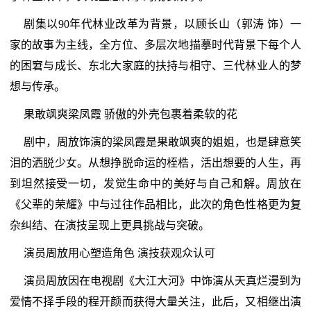
剧集以90年代林业改革为背景，以顾长山（郭涛 饰）一
家的故事为主线，全方位、多层次地描摹时代背景下每个人
的困窘与成长、东北大家庭的扶持与相守、三代林业人的梦
想与传承。
果敢飒爽梁凤霞 骄傲的外壳包裹着柔软的花
剧中，周放饰演的梁凤霞是果敢飒爽的姐姐，也是肆意笑
泪的洒脱少女。从想挣脱命运的桎梏，活出想要的人生，再
到坦然接受一切，发觉生命中的美好与自己和解。周放在
《父辈的荣耀》中与过往作品相比，此次的角色性格更为复
杂纠结、在演技呈现上更具挑战与突破。
演员周放用心塑造角色 演技获观众认可
演员周放因在电视剧《大江大河》中饰演从天真烂漫到为
爱情不择手段的程开颜而获得大量关注，此后，又相继出演