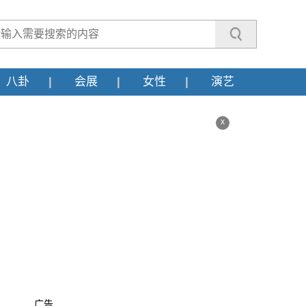
八卦
会展
女性
演艺
x
广告