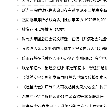
云顶之弈s9.5什么时候更新？更新内容+账号免费
延吉一海鲜摊床售卖扇贝存在过量泥沙 当地责令
杰尼斯事务所承认喜多川性侵事实 从1970年到20
棣棠花可以扦插吗（棣姓）
时代少年团后援会发文辟谣：在澳门开演唱会为虚
具俊晔否认大S生双胞胎 称中国报道内容大部分都
给王诗龄在伦敦购入千万豪宅？李湘回应：房产中
联想笔记本一键还原在哪_联想笔记本一键还原是
《锦绣安宁》剧组发布声明​​ 警告泄露及传播剧本
《吐槽大会》原制片人再次起诉笑果文化 案件将于
汽车产业链个股持续走强 星源卓镁等10余股涨停
片寄凉太29岁生日当天升级当爸 宣布与土屋太凤