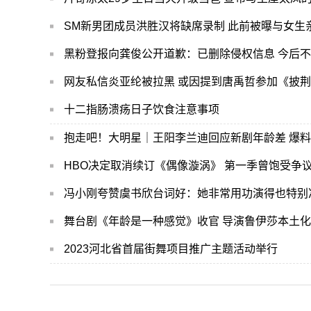
SM新男团成员洪胜汉将缺席录制 此前被曝与女生
黑粉登报向龚俊公开道歉：已删除侵权信息 今后
网友私信炎亚纶被拉黑 或因提到唐禹哲参加《披
十二指肠溃疡日子饮食注意事项
抱走吧！大明星｜王阳李兰迪回应新剧年龄差 爆
HBO决定取消续订《偶像漩涡》 第一季曾饱受争
冯小刚夸赞虞书欣台词好：她非常用功演得也特别
舞台剧《年龄是一种感觉》收官 导演鲁伊莎本土
2023河北省首届街舞项目推广主题活动举行