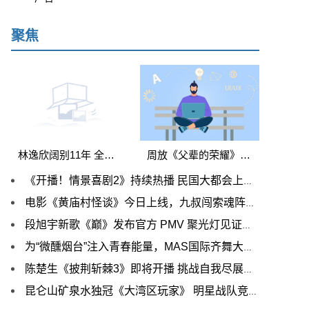
聚焦
林逸欣阔别11年 全新创作大碟《坠FALLING》 变发出辑
周放《父辈的荣耀》开播 平凡岁月中收获成长
《开播！情景喜剧2》持续热播 民国大都会上演温暖救赎
电影《黄庙村怪谈》今日上线，九叔闯索魂阵大战双面僵尸
段旭宇新歌《巅》发布官方 PMV 聚光灯见证不凡舞功
为“微醺烟台”注入青春能量，MAS国际齐舞大赛今晚开赛
陈楚生《披荆斩棘3》即将开播 挑战自我尽展滚烫本色
昆仑山矿泉水独冠《大湾区玩家》 明星战队竞速蓄势待发