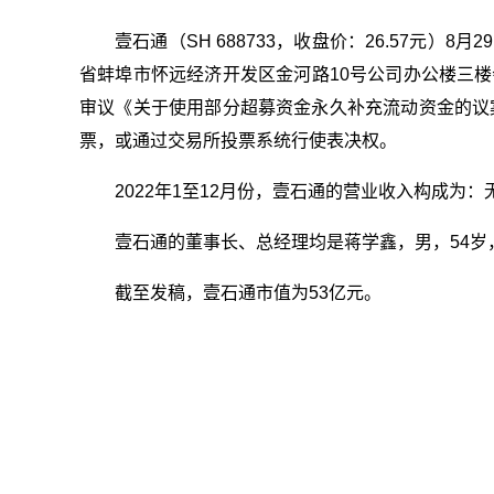
壹石通（SH 688733，收盘价：26.57元）8月
省蚌埠市怀远经济开发区金河路10号公司办公楼三楼
审议《关于使用部分超募资金永久补充流动资金的议案
票，或通过交易所投票系统行使表决权。
2022年1至12月份，壹石通的营业收入构成为：
壹石通的董事长、总经理均是蒋学鑫，男，54岁
截至发稿，壹石通市值为53亿元。