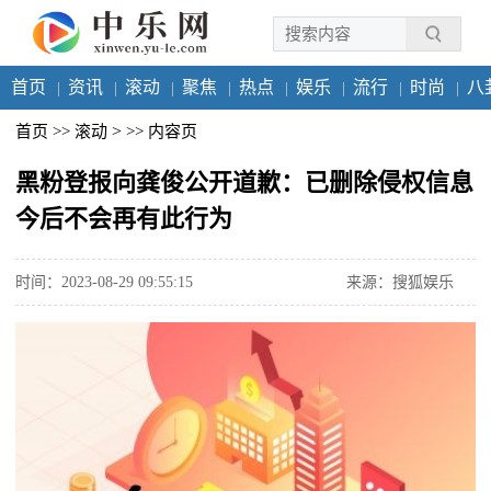
首页
资讯
滚动
聚焦
热点
娱乐
流行
时尚
八
>
首页
>>
滚动
>>
内容页
黑粉登报向龚俊公开道歉：已删除侵权信息
今后不会再有此行为
时间：2023-08-29 09:55:15
来源：搜狐娱乐