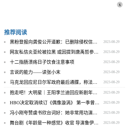
x
推荐阅读
黑粉登报向龚俊公开道歉：已删除侵权信息 今后不会再有此行为
2023-08-29
网友私信炎亚纶被拉黑 或因提到唐禹哲参加《披荆斩棘》
2023-08-29
十二指肠溃疡日子饮食注意事项
2023-08-29
言说的能力——读张小末
2023-08-29
马克龙回应尼日尔军政府最后通牒，称法国大使仍将留在该国
2023-08-29
抱走吧！大明星｜王阳李兰迪回应新剧年龄差 爆料高叶片场超活泼
2023-08-29
HBO决定取消续订《偶像漩涡》 第一季曾饱受争议
2023-08-29
冯小刚夸赞虞书欣台词好：她非常用功演得也特别准确
2023-08-29
舞台剧《年龄是一种感觉》收官 导演鲁伊莎本土化改编获赞
2023-08-29