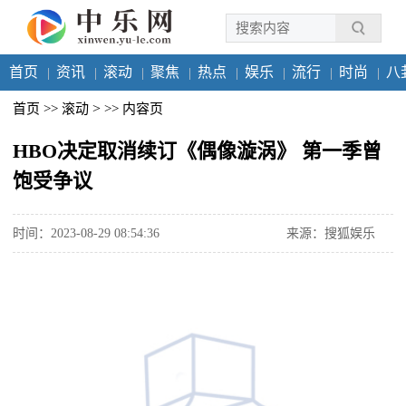
首页
资讯
滚动
聚焦
热点
娱乐
流行
时尚
八
>
首页
>>
滚动
>>
内容页
HBO决定取消续订《偶像漩涡》 第一季曾
饱受争议
时间：2023-08-29 08:54:36
来源：搜狐娱乐