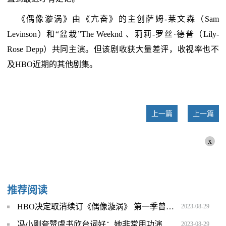
《偶像漩涡》由《亢奋》的主创萨姆-莱文森（Sam
Levinson）和“盆栽”The Weeknd 、莉莉-罗丝·德普（Lily-
Rose Depp）共同主演。但该剧收获大量差评，收视率也不
及HBO近期的其他剧集。
上一篇
上一篇
x
推荐阅读
HBO决定取消续订《偶像漩涡》 第一季曾饱受争议
2023-08-29
冯小刚夸赞虞书欣台词好：她非常用功演得也特别准确
2023-08-29