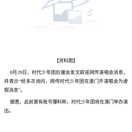
【资料图】
8月29日，时代少年团后援会发文辟谣网传演唱会消息，
并表示“经多次询问，网传时代少年团在澳门开演唱会为虚
假消息”。
据悉，此前曾有账号爆料称，时代少年团将在澳门举办演
出。