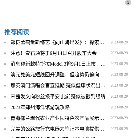
x
推荐阅读
郑恺孟鹤堂新综艺《向山海出发》：探索新疆小众景点 主打说走就走的真实露营
2023-08-29
注意！壹石通将于9月14日召开股东大会
2023-08-29
消息称新款特斯拉Model 3将9月1日上市：价格定在20万元左右
2023-08-29
澳元兑美元短线回升调整，但趋势仍偏向空头
2023-08-29
那英澳门演唱会官宣延期 疑似健康状况出问题
2023-08-29
宋茜发文向粉丝报平安 此前疑似被戳到眼睛
2023-08-29
2023年郑州海洋馆游玩攻略
2023-08-29
青海都兰现代农业产业园特色农产品展示交易中心正式启动
2023-08-29
完美的公路旅行充电器为笔记本电脑提供足够的电量
2023-08-29