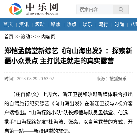
首页
资讯
滚动
聚焦
热点
娱乐
流行
时尚
八
>
首页
>>
滚动
>>
内容页
郑恺孟鹤堂新综艺《向山海出发》：探索新
疆小众景点 主打说走就走的真实露营
时间：2023-08-29 20:53:02
来源：搜狐娱乐
（庄自修/文）上周六，浙江卫视和妙趣新媒体联合推出
的自驾旅行纪实综艺《向山海出发》在浙江卫视与Z视介客
户端播出。“山海探路小队”队长郑恺与队员孟鹤堂、伯远，
携手“山海探路好友”杜海涛、张亮，以自驾露营的方式，开
启第一站——新疆伊犁的旅途。