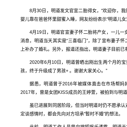
8月30日，明道发文官宣二胎得女，“欢迎你，
婴儿靠在爸爸怀里甜蜜入睡，网友纷纷表示“明道儿女
4月19日，明道官宣妻子怀二胎将产女，一儿一
消息，明道当天其实是“三喜临门”，除了宣布妻子怀
上补办了婚礼。另外，报道还指出，明道妻子目前已
2020年6月10日，明道曾晒出刚出生两个月
孩，终于升级成了男孩+ 。谢谢大家关心。”
据悉，明道曾于2016年被媒体直击在市场帮
2017年，曾是女团KISS成员的王婷萱，被拍到与明
虽已进展到同居阶段，但当时明道时仍不愿承认
定谈感情时，都会先向对方坦承“暂时不婚”的想法。
此前，明道工作人员曾向搜狐娱乐透露，明道于