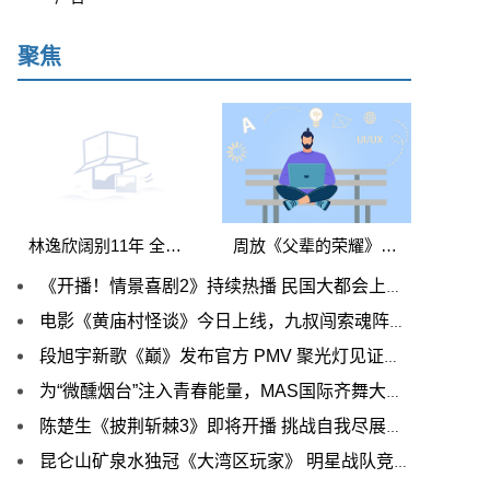
聚焦
林逸欣阔别11年 全新创作大碟《坠FALLING》 变发出辑
周放《父辈的荣耀》开播 平凡岁月中收获成长
《开播！情景喜剧2》持续热播 民国大都会上演温暖救赎
电影《黄庙村怪谈》今日上线，九叔闯索魂阵大战双面僵尸
段旭宇新歌《巅》发布官方 PMV 聚光灯见证不凡舞功
为“微醺烟台”注入青春能量，MAS国际齐舞大赛今晚开赛
陈楚生《披荆斩棘3》即将开播 挑战自我尽展滚烫本色
昆仑山矿泉水独冠《大湾区玩家》 明星战队竞速蓄势待发