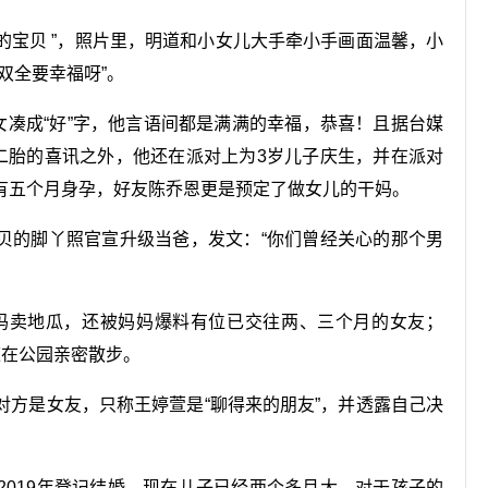
我的宝贝 ”，照片里，明道和小女儿大手牵小手画面温馨，小
双全要幸福呀”。
女凑成“好”字，他言语间都是满满的幸福，恭喜！且据台媒
二胎的喜讯之外，他还在派对上为3岁儿子庆生，并在派对
有五个月身孕，好友陈乔恩更是预定了做女儿的干妈。
的宝贝的脚丫照官宣升级当爸，发文：“你们曾经关心的那个男
妈妈卖地瓜，还被妈妈爆料有位已交往两、三个月的女友；
道在公园亲密散步。
对方是女友，只称王婷萱是“聊得来的朋友”，并透露自己决
2019年登记结婚，现在儿子已经两个多月大，对于孩子的