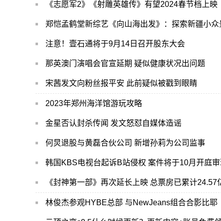
《志愿军2》《射雕英雄传》有望2024春节档上映
郑恺孟鹤堂新综艺《向山海出发》：探索新疆小众
注意！壹石通将于9月14日召开股东大会
那英澳门演唱会官宣延期 疑似健康状况出问题
宋茜发文向粉丝报平安 此前疑似被戳到眼睛
2023年郑州海洋馆游玩攻略
金星否认封杀传闻 发文怒怼自媒体造谣
何炅退股与黄磊合伙公司 新增孙莉为公司监事
韩国KBS电视台起诉B站侵权 案件将于10月开庭审
《封神第一部》再次延长上映 总票房已累计24.57
林俊杰参观HYBE总部 与NewJeans组合合影比耶