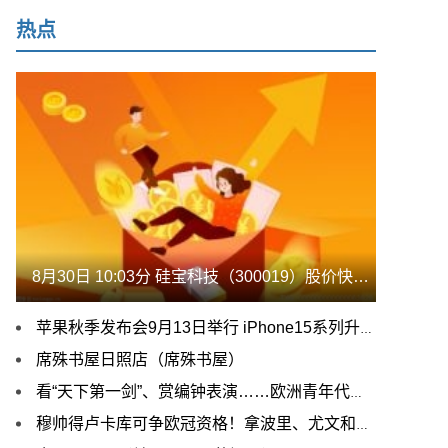
热点
8月30日 10:03分 硅宝科技（300019）股价快速拉升
苹果秋季发布会9月13日举行 iPhone15系列升级幅度引关注
席殊书屋日照店（席殊书屋）
看“天下第一剑”、赏编钟表演……欧洲青年代表团走进湖北省博物馆
穆帅得卢卡库可争欧冠资格！拿波里、尤文和米兰双雄谁会被挤下来