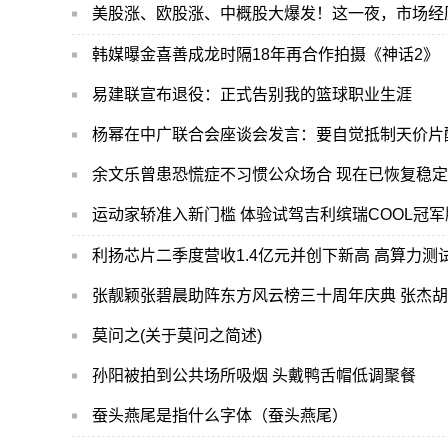
美股涨、欧股涨、中概股大爆发！这一夜，市场经
韩媒曝金喜善成龙时隔18年再合作拍摄《神话2》
易建联宣布退役：正式告别我的篮球职业生涯
杨幂在中广联合会座谈会发言：要自觉抵制天价片
余文乐曾患恐慌症不习惯公众场合 现在已恢复稳定
运动家轿准入新门槛 体验试驾吉利缤瑞COOL冠军
张靓颖张碧晨助阵东方风云榜三十周年庆典 张杰
莫问之(关于莫问之简述)
孙阳被拍到公共场所吸烟 头戴鸭舌帽低调聚餐
蚕头燕尾是指什么字体（蚕头燕尾）