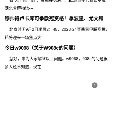
看“天下第一剑”、赏编钟表演……欧洲青年代表团走进
湖北省博物馆---
穆帅得卢卡库可争欧冠资格！拿波里、尤文和米兰双雄谁会被挤下来
北京时间9月2日凌晨2：45，2023-24赛季意甲联赛第3
轮将迎来一场焦点大
今日w9068（关于W908c的问题）
您好，来为大家解答以上问题。w9068，908c的问题很
多人还不知道，现在
x