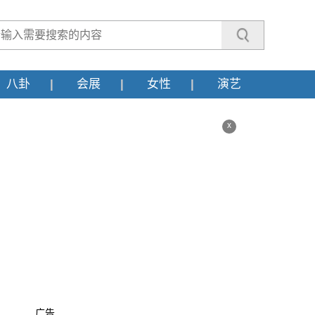
八卦
会展
女性
演艺
x
广告