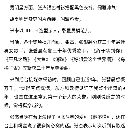
男明星方面，张杰银色衬衫搭配黑色长裤，儒雅帅气；
胡夏则是身穿闪片西装，闪耀矜贵；
米卡以all black造型示人，彰显男模范儿。
当晚，各个奖项揭开面纱，张杰、张靓颖分获三十年最佳
男女歌手，张碧晨获颁三十年优秀歌手。《终于等到你》
《平凡之路》《大鱼》《消愁》《好想爱这个世界啊》《乌
梅子酱》等斩获三十年至尊金曲。
来到后台接媒体采访时，回顾自己出道9年，张碧晨感慨
万千，“觉得有点恍惚，东方风云榜见证了我整个出道的9
年，也是在这里拿到第一个新人的荣誉。刚刚说感言的时
候，觉得挺穿越的。”
张杰当晚在台上演绎了《北斗星的爱》《他不懂》，还在
台上和粉丝说了很多掏心窝的话。张杰表示每次听到有歌迷