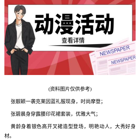
(资料图片仅供参考)
张靓颖一袭克莱因蓝礼服现身，时尚摩登；
张碧晨身穿露腰印花裙套装，优雅大气；
黄龄身着银色高开叉裙造型登场，明艳动人，大秀好身
材。