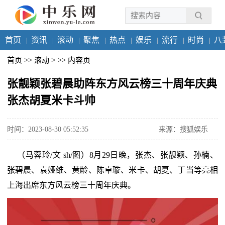
首页
资讯
滚动
聚焦
热点
娱乐
流行
时尚
八
>
首页
>>
滚动
>>
内容页
张靓颖张碧晨助阵东方风云榜三十周年庆典
张杰胡夏米卡斗帅
时间：2023-08-30 05:52:35
来源：搜狐娱乐
（马蓉玲/文 sh/图）8月29日晚，张杰、张靓颖、孙楠、
张碧晨、袁娅维、黄龄、陈卓璇、米卡、胡夏、丁当等亮相
上海出席东方风云榜三十周年庆典。