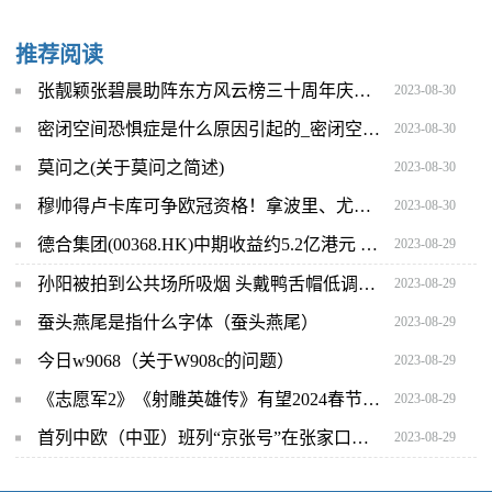
推荐阅读
张靓颖张碧晨助阵东方风云榜三十周年庆典 张杰胡夏米卡斗帅
2023-08-30
密闭空间恐惧症是什么原因引起的_密闭空间恐惧症
2023-08-30
莫问之(关于莫问之简述)
2023-08-30
穆帅得卢卡库可争欧冠资格！拿波里、尤文和米兰双雄谁会被挤下来
2023-08-30
德合集团(00368.HK)中期收益约5.2亿港元 同比增加约67.1%
2023-08-29
孙阳被拍到公共场所吸烟 头戴鸭舌帽低调聚餐
2023-08-29
蚕头燕尾是指什么字体（蚕头燕尾）
2023-08-29
今日w9068（关于W908c的问题）
2023-08-29
《志愿军2》《射雕英雄传》有望2024春节档上映
2023-08-29
首列中欧（中亚）班列“京张号”在张家口下花园站发车
2023-08-29