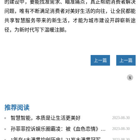
的建设中，要能找准需求、瞄准痛点，真正帮助消费者解决
问题，唯有不断满足消费者对美好生活的向往，让全民都能
共享智慧服务带来的新生活，才能为城市建设开辟崭新途
径，为新时代写下温暖注脚。
上一篇
上一篇
x
推荐阅读
智慧智能，本质是让生活更美好
2023-08-30
孙菲菲控诉娱乐圈霸凌：被《血色恋情》导演张汉杰派人殴打
2023-08-30
1年在4大满贯均创历史！21岁大满贯冠军书写纪录，取代郑钦文？
2023-08-30