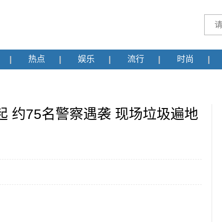
热点
娱乐
流行
时尚
 约75名警察遇袭 现场垃圾遍地