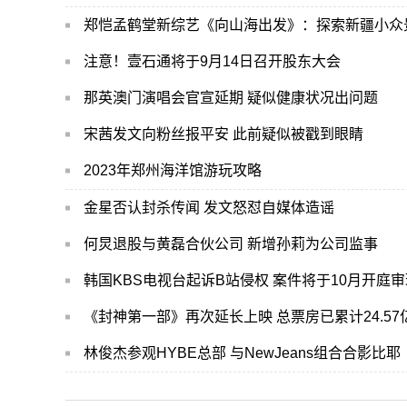
郑恺孟鹤堂新综艺《向山海出发》：探索新疆小众
注意！壹石通将于9月14日召开股东大会
那英澳门演唱会官宣延期 疑似健康状况出问题
宋茜发文向粉丝报平安 此前疑似被戳到眼睛
2023年郑州海洋馆游玩攻略
金星否认封杀传闻 发文怒怼自媒体造谣
何炅退股与黄磊合伙公司 新增孙莉为公司监事
韩国KBS电视台起诉B站侵权 案件将于10月开庭审
《封神第一部》再次延长上映 总票房已累计24.57
林俊杰参观HYBE总部 与NewJeans组合合影比耶