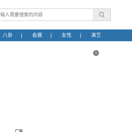
八卦
会展
女性
演艺
x
广告