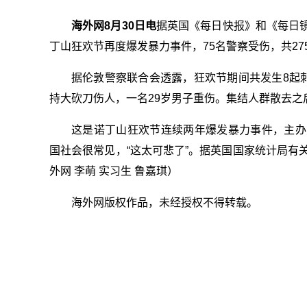
海外网8月30日电
据英国《每日快报》和《每日镜
丁山狂欢节再度爆发暴力事件，75名警察受伤，共2
据伦敦警察联合会透露，狂欢节期间共发生8起
持大砍刀伤人，一名29岁男子重伤。集结人群散去之
这是诺丁山狂欢节连续两年爆发暴力事件，主办
国社会很常见，“这太可悲了”。据英国国家统计局有关
外网 李萌 实习生 鲁嘉琪）
海外网版权作品，未经授权不得转载。