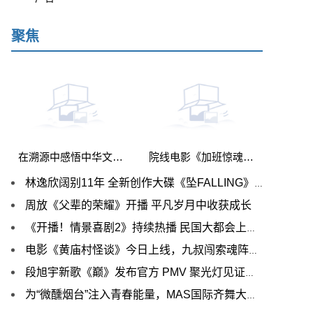
聚焦
在溯源中感悟中华文明 《博物馆之城（第二季）》中华文明探源季创作研讨会在京举行
院线电影《加班惊魂》开机 新锐演员鲍李宁担男一引期待
林逸欣阔别11年 全新创作大碟《坠FALLING》 变发出辑
周放《父辈的荣耀》开播 平凡岁月中收获成长
《开播！情景喜剧2》持续热播 民国大都会上演温暖救赎
电影《黄庙村怪谈》今日上线，九叔闯索魂阵大战双面僵尸
段旭宇新歌《巅》发布官方 PMV 聚光灯见证不凡舞功
为“微醺烟台”注入青春能量，MAS国际齐舞大赛今晚开赛