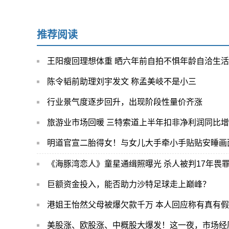
推荐阅读
王阳瘦回理想体重 晒六年前自拍不惧年龄自洽生活
陈令韬前助理刘宇发文 称孟美岐不是小三
行业景气度逐步回升，出现阶段性量价齐涨
旅游业市场回暖 三特索道上半年扣非净利润同比增长1
明道官宣二胎得女！与女儿大手牵小手贴贴安睡画
《海豚湾恋人》童星通缉照曝光 杀人被判17年畏
巨额资金投入，能否助力沙特足球走上巅峰？
港姐王怡然父母被爆欠款千万 本人回应称有真有假
美股涨、欧股涨、中概股大爆发！这一夜，市场经