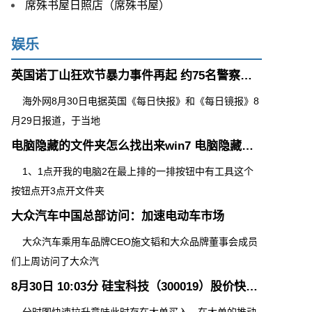
席殊书屋日照店（席殊书屋）
娱乐
英国诺丁山狂欢节暴力事件再起 约75名警察遇袭 现场垃圾遍地
海外网8月30日电据英国《每日快报》和《每日镜报》8
月29日报道，于当地
电脑隐藏的文件夹怎么找出来win7 电脑隐藏的文件夹怎么找出来
1、1点开我的电脑2在最上排的一排按钮中有工具这个
按钮点开3点开文件夹
大众汽车中国总部访问：加速电动车市场
大众汽车乘用车品牌CEO施文韬和大众品牌董事会成员
们上周访问了大众汽
8月30日 10:03分 硅宝科技（300019）股价快速拉升