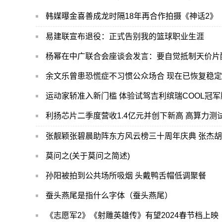
韩媒曝金喜善成龙时隔18年再合作拍摄《神话2》
易建联宣布退役：正式告别我的篮球职业生涯
杨幂在中广联合会座谈会发言：要自觉抵制天价片
余文乐曾患恐慌症不习惯公众场合 现在已恢复稳定
运动家轿准入新门槛 体验试驾吉利缤瑞COOL冠军
张靓颖张碧晨助阵东方风云榜三十周年庆典 张杰
莫问之(关于莫问之简述)
孙阳被拍到公共场所吸烟 头戴鸭舌帽低调聚餐
蚕头燕尾是指什么字体（蚕头燕尾）
《志愿军2》《射雕英雄传》有望2024春节档上映