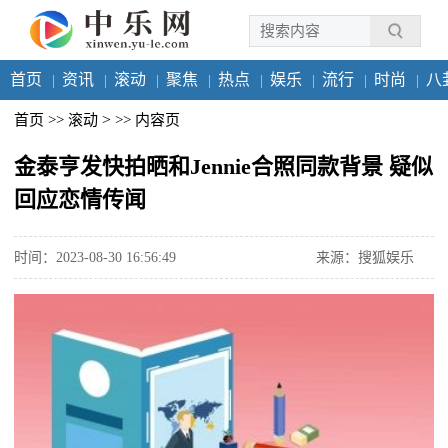
首页
资讯
滚动
聚焦
热点
娱乐
流行
时尚
八
>
首页
>>
滚动
>>
内容页
金泰亨发快拍晒和Jennie合照同款背景 疑似
回应恋情传闻
时间：2023-08-30 16:56:49
来源：搜狐娱乐