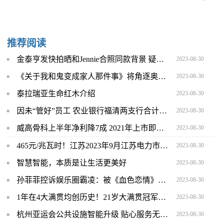
推荐阅读
金泰亨发快拍晒和Jennie合照同款背景 疑似回应恋情传闻
2023-08-30
《关于我和鬼变成家人那件事》将角逐奥斯卡最佳国际影片
2023-08-30
泰拉瑞亚生命红木介绍
2023-08-30
因未“管好”员工 农业银行福清两支行合计被罚80万元
2023-08-30
威高骨科上半年净利降7成 2021年上市即巅峰募资15亿
2023-08-30
465元/兆瓦时！江苏2023年9月江苏电力市场集中竞价交易结果公布
2023-08-30
智慧智能，本质是让生活更美好
2023-08-30
孙菲菲控诉娱乐圈霸凌：被《血色恋情》导演张汉杰派人殴打
2023-08-30
1年在4大满贯均创历史！21岁大满贯冠军书写纪录，取代郑钦文？
2023-08-30
杭州亚运会公共设施智能升级 贴心服务无处不在
2023-08-30