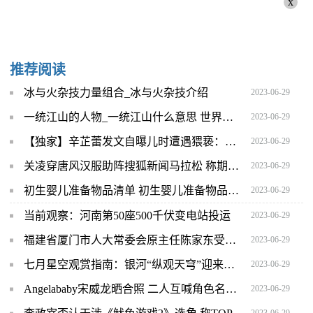
x
推荐阅读
冰与火杂技力量组合_冰与火杂技介绍
2023-06-29
一统江山的人物_一统江山什么意思 世界快消息
2023-06-29
【独家】辛芷蕾发文自曝儿时遭遇猥亵：我们需要被看见！需要被听见！
2023-06-29
关凌穿唐风汉服助阵搜狐新闻马拉松 称期待见到宣璐娄艺潇 |全球快看
2023-06-29
初生婴儿准备物品清单 初生婴儿准备物品清单图片
2023-06-29
当前观察：河南第50座500千伏变电站投运
2023-06-29
福建省厦门市人大常委会原主任陈家东受贿、贪污、滥用职权案一审开庭 世界微速讯
2023-06-29
七月星空观赏指南：银河“纵观天穹”迎来绝佳观赏季
2023-06-29
Angelababy宋威龙晒合照 二人互喊角色名超有爱
2023-06-29