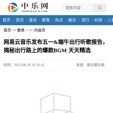
首页
资讯
滚动
聚焦
热点
娱乐
流行
时尚
八
>
首页
>>
聚焦
>>
内容页
网易云音乐发布五一&端午出行听歌报告，
揭秘出行路上的爆款BGM 天天精选
时间：2023-06-28 16:26:42
来源：南方娱乐网