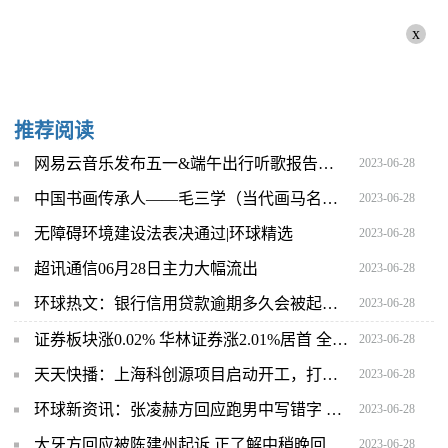
x
推荐阅读
网易云音乐发布五一&端午出行听歌报告，揭秘出行路上的爆款BGM 天天精选
2023-06-28
中国书画传承人——毛三学（当代画马名家） 全球观热点
2023-06-28
无障碍环境建设法表决通过|环球精选
2023-06-28
超讯通信06月28日主力大幅流出
2023-06-28
环球热文：银行信用贷款逾期多久会被起诉？银行贷款逾期了被银行起诉怎么办
2023-06-28
证券板块涨0.02% 华林证券涨2.01%居首 全球今日讯
2023-06-28
天天快播：上海科创源项目启动开工，打造面向未来的总部社区
2023-06-28
环球新资讯：张凌赫方回应跑男中写错字 写错后有及时改正
2023-06-28
大牙方回应被陈建州起诉 正了解中稍晚回复 _全球快看
2023-06-28