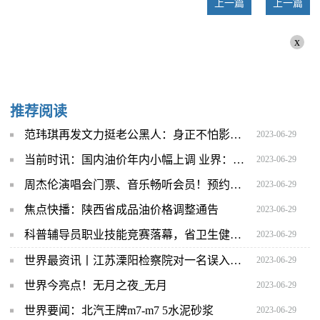
上一篇
上一篇
x
推荐阅读
范玮琪再发文力挺老公黑人：身正不怕影子斜 -焦点热议
2023-06-29
当前时讯：国内油价年内小幅上调 业界：国际油价短期仍以震荡运行为主
2023-06-29
周杰伦演唱会门票、音乐畅听会员！预约中国移动咪咕杰迷狂欢嘉年华直播享重磅惊喜
2023-06-29
焦点快播：陕西省成品油价格调整通告
2023-06-29
科普辅导员职业技能竞赛落幕，省卫生健康委代表队斩获多个奖项
2023-06-29
世界最资讯丨江苏溧阳检察院对一名误入岐途涉嫌诈骗的女大学生作出不起诉决定
2023-06-29
世界今亮点！无月之夜_无月
2023-06-29
世界要闻：北汽王牌m7-m7 5水泥砂浆
2023-06-29