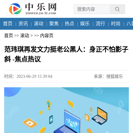
首页
资讯
滚动
聚焦
热点
娱乐
流行
时尚
八
>
首页
>>
滚动
>>
内容页
范玮琪再发文力挺老公黑人：身正不怕影子
斜 -焦点热议
时间：2023-06-29 15:39:04
来源：搜狐娱乐