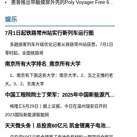
惠普推出带触摸屏外壳的Poly Voyager Free 60 UC耳机
娱乐
7月1日起铁路常州站实行新列车运行图
多趟旅客列车升级优化记者从铁路常州站获悉，7月1日
零时起，全国铁路将
南京所有大学排名_南京所有大学
1、南京有下面这些大学：南京大学。2、当之无愧的老
大。3、2、东南大学
中国工程院院士丁荣军：2025年中国新能源汽车销量将达1500万辆
格隆汇6月29日丨据上证报，今日在温州瑞安召开的
2023国际新能源智能网
天天微头条丨总投资60亿元 凯金锂离子电池负极材料一期项目全部完成 二期建设中