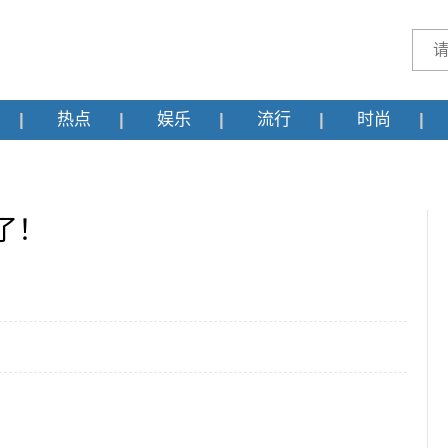
热点
娱乐
流行
时尚
了！