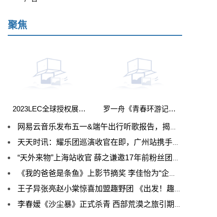
聚焦
2023LEC全球授权展开幕，杰外科技旗下多个IP亮相现场|关注
罗一舟《青春环游记4》化身“军师” 接连上演名场面幽默感满分 全球聚看点
网易云音乐发布五一&端午出行听歌报告，揭秘出行路上的爆款BGM 天天精选
天天时讯：耀乐团巡演收官在即，广州站携手嘉宾符龙飞续写电音旅程
“天外来物”上海站收官 薛之谦邀17年前粉丝团聚上演“老友记”
《我的爸爸是条鱼》上影节摘奖 李佳怡为“企鹅”配音获好评_世界热门
王子异张亮赵小棠惊喜加盟趣野团 《出发！趣野吧》“野性操作”接连上演 环球新消息
李春嫒《沙尘暴》正式杀青 西部荒漠之旅引期待 焦点滚动