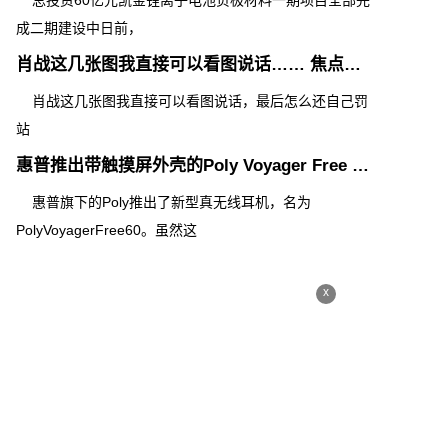
总投资60亿元凯金锂离子电池负极材料一期项目全部完
成二期建设中日前，
肖战这几张图我直接可以看图说话…… 焦点滚动
肖战这几张图我直接可以看图说话，最后怎么还自己罚
站
惠普推出带触摸屏外壳的Poly Voyager Free 60 UC耳机
惠普旗下的Poly推出了新型真无线耳机，名为
PolyVoyagerFree60。虽然这
x