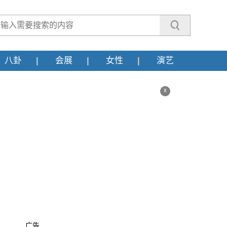
八卦
会展
女性
演艺
x
广告