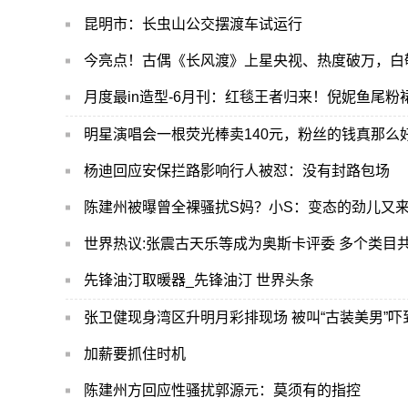
昆明市：长虫山公交摆渡车试运行
今亮点！古偶《长风渡》上星央视、热度破万，白
明星演唱会一根荧光棒卖140元，粉丝的钱真那么
杨迪回应安保拦路影响行人被怼：没有封路包场
陈建州被曝曾全裸骚扰S妈？小S：变态的劲儿又
世界热议:张震古天乐等成为奥斯卡评委 多个类目共
先锋油汀取暖器_先锋油汀 世界头条
张卫健现身湾区升明月彩排现场 被叫“古装美男”吓
加薪要抓住时机
陈建州方回应性骚扰郭源元：莫须有的指控