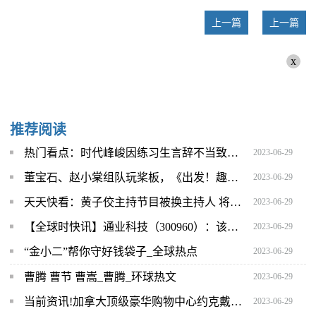
上一篇
上一篇
x
推荐阅读
热门看点：时代峰峻因练习生言辞不当致歉 否认TF三代吵架
2023-06-29
董宝石、赵小棠组队玩桨板，《出发！趣野吧》看片会笑声不断 -全球新动态
2023-06-29
天天快看：黄子佼主持节目被换主持人 将由王仁甫代理担任
2023-06-29
【全球时快讯】通业科技（300960）：该股换手率大于8%（06-29）
2023-06-29
“金小二”帮你守好钱袋子_全球热点
2023-06-29
曹腾 曹节 曹嵩_曹腾_环球热文
2023-06-29
当前资讯!加拿大顶级豪华购物中心约克戴尔以全新面貌迎接中国游客回归
2023-06-29