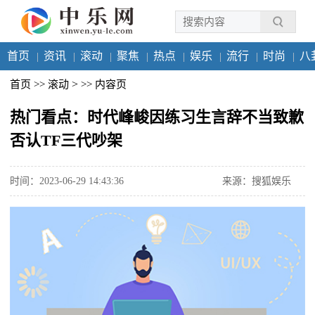
首页
资讯
滚动
聚焦
热点
娱乐
流行
时尚
八
>
首页
>>
滚动
>>
内容页
热门看点：时代峰峻因练习生言辞不当致歉
否认TF三代吵架
时间：2023-06-29 14:43:36
来源：搜狐娱乐