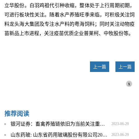
立华股份。白羽鸡祖代引种收缩，整体处于上行周期初期，
可进行板块性关注。随着水产养殖旺季来临，可积极关注饲
料龙头海大集团及专注水产料的粤海饲料；同时关注动物疫
苗新品上市进程，关注疫苗优质企业普莱柯、中牧股份等。
上一篇
上一篇
x
推荐阅读
银河证券：畜禽养殖链依旧为当前关注重点 建议关注猪周期低位布局机会
2023-06-29
山东药玻: 山东省药用玻璃股份有限公司2022年年度权益分派实施公告
2023-06-29