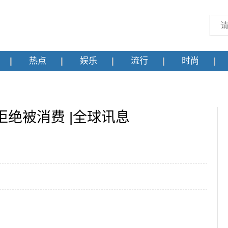
热点
娱乐
流行
时尚
绝被消费 |全球讯息