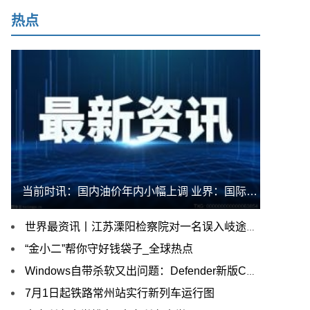
热点
当前时讯：国内油价年内小幅上调 业界：国际油价短期仍以震荡运行为主
世界最资讯丨江苏溧阳检察院对一名误入岐途涉嫌诈骗的女大学生作出不起诉决定
“金小二”帮你守好钱袋子_全球热点
Windows自带杀软又出问题：Defender新版CPU占用过高
7月1日起铁路常州站实行新列车运行图