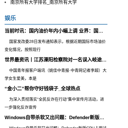
南京所有大学排名_南京所有大学
娱乐
当前时讯：国内油价年内小幅上调 业界：国际油价短期仍以震荡运行为主
国家发改委28日发布通知表示，根据近期国际市场油价
变化情况，按照现行
世界最资讯丨江苏溧阳检察院对一名误入岐途涉嫌诈骗的女大学生作出不起诉决定
中国青年报客户端讯（姚佳中青报·中青网记者李超）大
学女生爱美，本是
“金小二”帮你守好钱袋子_全球热点
为深入贯彻落实“全民反诈在行动”集中宣传月活动，进
一步强化反诈宣传
Windows自带杀软又出问题：Defender新版CPU占用过高