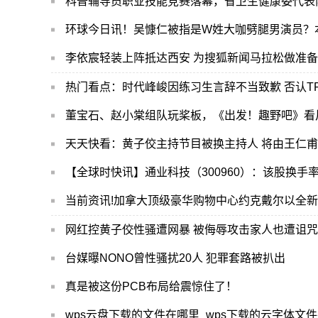
科普辅导员职业技能竞赛落幕，省卫生健康委代表
环球今日讯！吴慷仁被指是W姓大咖劈腿男演员？
李依宸轻装上阵抵达西安 为搜狐新闻马拉松做准备
热门看点：时代峰峻因练习生言辞不当致歉 否认T
董宝石、赵小棠组队玩桨板，《出发！趣野吧》看片
天天快看：黄子佼主持节目被换主持人 将由王仁
【全球时快讯】通业科技（300960）：该股换手率大
当前资讯!加拿大顶级豪华购物中心约克戴尔以全
网红控黄子佼性骚遭网暴 被侮辱攻击家人也遭诅咒
台媒曝NONO曾性骚扰20人 犯罪套路被扒出
真是被这份PCB布局给震惊住了！
wps云盘下载的文件在哪里_wps下载的云字体文