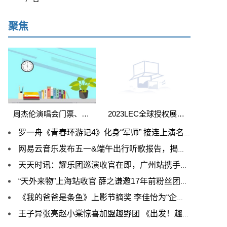
聚焦
周杰伦演唱会门票、音乐畅听会员！预约中国移动咪咕杰迷狂欢嘉年华直播享重磅惊喜
2023LEC全球授权展开幕，杰外科技旗下多个IP亮相现场|关注
罗一舟《青春环游记4》化身“军师” 接连上演名场面幽默感满分 全球聚看点
网易云音乐发布五一&端午出行听歌报告，揭秘出行路上的爆款BGM 天天精选
天天时讯：耀乐团巡演收官在即，广州站携手嘉宾符龙飞续写电音旅程
“天外来物”上海站收官 薛之谦邀17年前粉丝团聚上演“老友记”
《我的爸爸是条鱼》上影节摘奖 李佳怡为“企鹅”配音获好评_世界热门
王子异张亮赵小棠惊喜加盟趣野团 《出发！趣野吧》“野性操作”接连上演 环球新消息