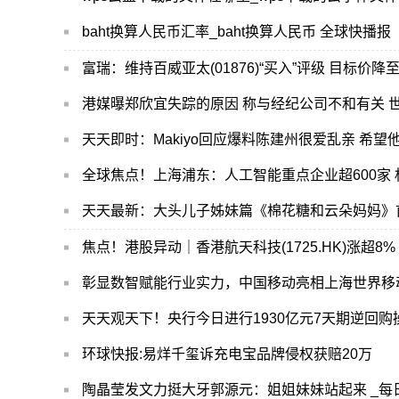
baht换算人民币汇率_baht换算人民币 全球快播报
富瑞：维持百威亚太(01876)“买入”评级 目标价降
港媒曝郑欣宜失踪的原因 称与经纪公司不和有关 
天天即时：Makiyo回应爆料陈建州很爱乱亲 希望
全球焦点！上海浦东：人工智能重点企业超600家 
天天最新：大头儿子姊妹篇《棉花糖和云朵妈妈》
彰显数智赋能行业实力，中国移动亮相上海世界移
天天观天下！央行今日进行1930亿元7天期逆回购
环球快报:易烊千玺诉充电宝品牌侵权获赔20万
陶晶莹发文力挺大牙郭源元：姐姐妹妹站起来 _每