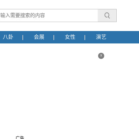
八卦
会展
女性
演艺
x
广告