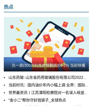
热点
光一退(300356)龙虎榜数据(06-29) 当前快播
山东药玻: 山东省药用玻璃股份有限公司2022年年度权益分派实施公告
当前时讯：国内油价年内小幅上调 业界：国际油价短期仍以震荡运行为主
世界最资讯丨江苏溧阳检察院对一名误入岐途涉嫌诈骗的女大学生作出不起诉决定
“金小二”帮你守好钱袋子_全球热点