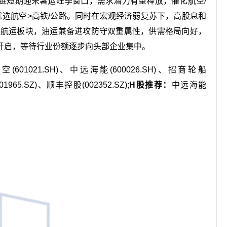
链短期迎来暑运旺季窗口，需求潜力有望释放，催化航空/
优选航空>高铁/公路。同时在宏观经济弱复苏下，高股息和
益。航运板块，油运兼备进攻防守双重属性，供需格局向好，
开启，等待行业份额逐步向头部企业集中。
空(601021.SH)、中远海能(600026.SH)、招商轮船
1965.SZ)、顺丰控股(002352.SZ);
H股推荐：
中远海能