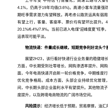
上半年受“中特估”行情催化，高速公路与大秦
4.1%，仍高于19年均值(3.6%)。高速小客车流量强
期旺季需求潜力有望释放。再考虑公路货运具有弱周
有望上行，客量、客座率、票价均有望环比提升。4-
20.1%/6.4%/7.9%。当前已进入电煤“迎峰度
运表现可能平淡。
物流快递：件量成长继续，短期竞争利好龙头个
展望2H23，该行看好快递行业业务量的稳健
方面，中长期受到社零增长、网购渗透率提升、网购
面，今年电商快递开启新一轮价格竞争，中期维度行
优化竞争格局。成本方面，头部企业持续优化管理
间，中长期头部企业盈利水平有望提升。其他物流子
度提升，以及跨境电商物流的广阔市场空间。
风险提示：
经济增长低于预期，贸易摩擦，油汇