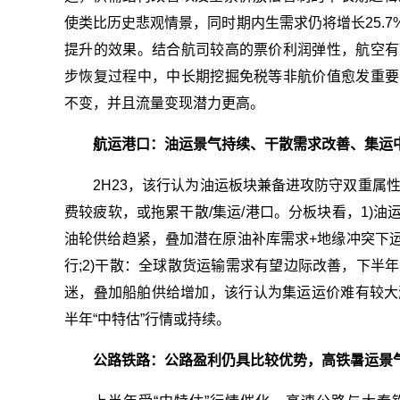
使类比历史悲观情景，同时期内生需求仍将增长25.
提升的效果。结合航司较高的票价利润弹性，航空有
步恢复过程中，中长期挖掘免税等非航价值愈发重要
不变，并且流量变现潜力更高。
航运港口：油运景气持续、干散需求改善、集运
2H23，该行认为油运板块兼备进攻防守双重属
费较疲软，或拖累干散/集运/港口。分板块看，1)
油轮供给趋紧，叠加潜在原油补库需求+地缘冲突下
行;2)干散：全球散货运输需求有望边际改善，下半
迷，叠加船舶供给增加，该行认为集运运价难有较大涨
半年“中特估”行情或持续。
公路铁路：公路盈利仍具比较优势，高铁暑运景