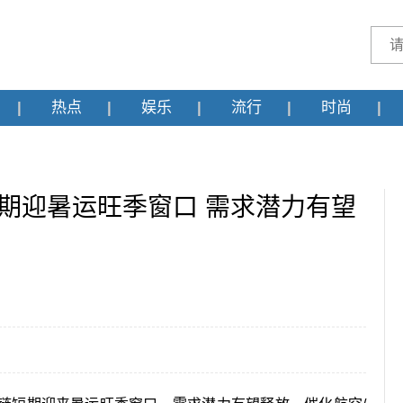
热点
娱乐
流行
时尚
期迎暑运旺季窗口 需求潜力有望