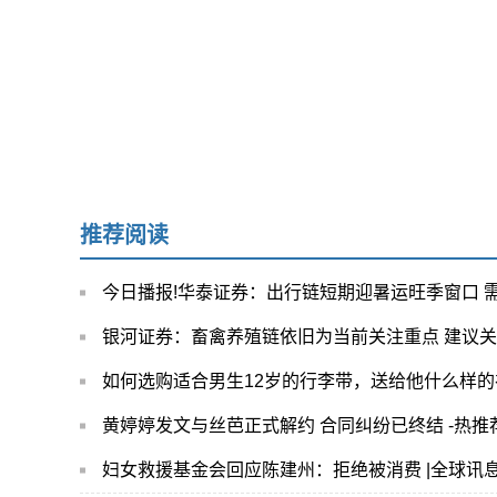
推荐阅读
今日播报!华泰证券：出行链短期迎暑运旺季窗口 
银河证券：畜禽养殖链依旧为当前关注重点 建议
如何选购适合男生12岁的行李带，送给他什么样的
黄婷婷发文与丝芭正式解约 合同纠纷已终结 -热推
妇女救援基金会回应陈建州：拒绝被消费 |全球讯