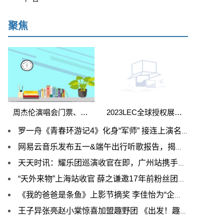
聚焦
周杰伦演唱会门票、音乐畅听会员！预约中国移动咪咕杰迷狂欢嘉年华直播享重磅惊喜
2023LEC全球授权展开幕，杰外科技旗下多个IP亮相现场|关注
罗一舟《青春环游记4》化身“军师” 接连上演名场面幽默感满分 全球聚看点
网易云音乐发布五一&端午出行听歌报告，揭秘出行路上的爆款BGM 天天精选
天天时讯：耀乐团巡演收官在即，广州站携手嘉宾符龙飞续写电音旅程
“天外来物”上海站收官 薛之谦邀17年前粉丝团聚上演“老友记”
《我的爸爸是条鱼》上影节摘奖 李佳怡为“企鹅”配音获好评_世界热门
王子异张亮赵小棠惊喜加盟趣野团 《出发！趣野吧》“野性操作”接连上演 环球新消息