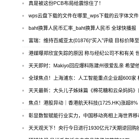
真是被这份PCB布局给震惊住了！
wps云盘下载的文件在哪里_wps下载的云字体文
baht换算人民币汇率_baht换算人民币 全球快播报
富瑞：维持百威亚太(01876)“买入”评级 目标价降
港媒曝郑欣宜失踪的原因 称与经纪公司不和有关 
天天即时：Makiyo回应爆料陈建州很爱乱亲 希望
全球焦点！上海浦东：人工智能重点企业超600家 
天天最新：大头儿子姊妹篇《棉花糖和云朵妈妈》
彰显数智赋能行业实力，中国移动亮相上海世界移
天天观天下！央行今日进行1930亿元7天期逆回购