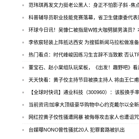
范玮琪再发文力挺老公黑人：身正不怕影子斜 -焦
科普辅导员职业技能竞赛落幕，省卫生健康委代表
环球今日讯！吴慷仁被指是W姓大咖劈腿男演员？
李依宸轻装上阵抵达西安 为搜狐新闻马拉松做准备
热门看点：时代峰峻因练习生言辞不当致歉 否认T
董宝石、赵小棠组队玩桨板，《出发！趣野吧》看片
天天快看：黄子佼主持节目被换主持人 将由王仁
【全球时快讯】通业科技（300960）：该股换手率大
当前资讯!加拿大顶级豪华购物中心约克戴尔以全
网红控黄子佼性骚遭网暴 被侮辱攻击家人也遭诅咒
台媒曝NONO曾性骚扰20人 犯罪套路被扒出