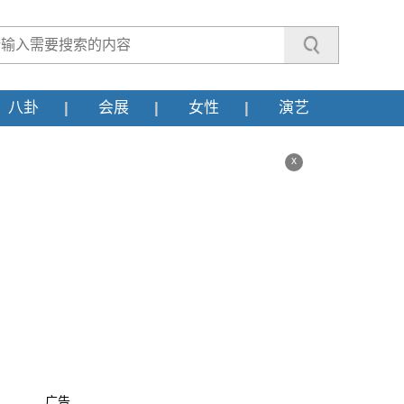
八卦
会展
女性
演艺
x
广告