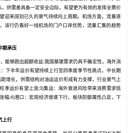
7%，供需差具备一定安全边际，有望更为有效的发挥全票价
望迎来阔别已久的景气持续向上周期。机场方面，流量逐
，该行仍看好一线机场的门户口岸优势，流量汇集的趋势
中期承压
性，能够跑出超额收益;我国基建需求仍具不确定性，海外消
油运：下半年运价有望持续上行至四季度季节性高点，中长期
运距增长，供需结构对油运运价形成有力支撑，行业景气上
年旺季运价有望上涨;3)集运：海外衰退风险带来消费需求低
幅;4)港口：宏观经济增速下行，板块防御属性凸显，下
气上行