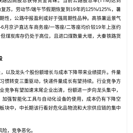
铁路因高股息获得资金青睐。当前公路股息率(TTM)达到
劲复苏，劳动节/端午节假期恢复到19年的125%/125%，暑
期性，公路中报盈利或好于强周期性品种。高铁暑运景气
6月京沪直达车商务座/一等座/二等座均价较19年上涨约
夏”旺季，但煤炭库存仍处于高位，且进口煤数量大增，大秦铁路货
股
增长，以及龙头个股份额增长与成本下降带来业绩提升。件量
习惯转变三重驱动，快递件量成长有望持续。行业竞争方
业竞争有望加速末尾企业出清，份额进一步向龙头集中，
，加强智能化工具与自动化设备的使用，成本仍有下降空
板块中，中长期该行看好危化品物流和大宗供应链的集中
风险，竞争恶化。