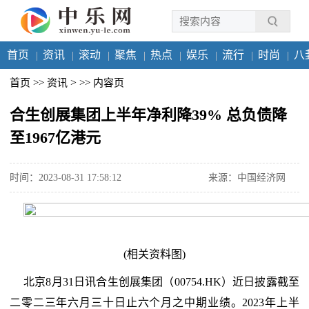
首页
资讯
滚动
聚焦
热点
娱乐
流行
时尚
八
>
首页
>>
资讯
>>
内容页
合生创展集团上半年净利降39% 总负债降
至1967亿港元
时间：2023-08-31 17:58:12
来源：中国经济网
(相关资料图)
北京8月31日讯合生创展集团（00754.HK）近日披露截至
二零二三年六月三十日止六个月之中期业绩。2023年上半