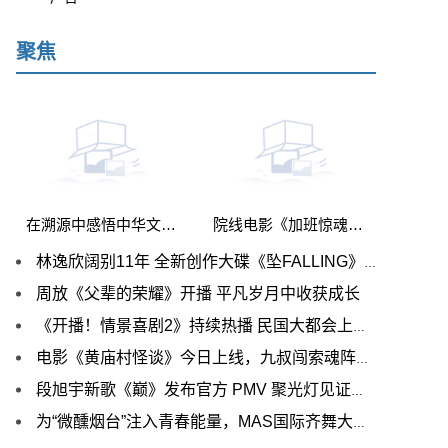
聚焦
在溯源中感悟中华文明 《博物馆之城（第二季）》中华文明探源季创作研讨会在京举行
院线电影《加班惊魂》开机 新锐演员鲍李宁担男一引期待
林逸欣阔别11年 全新创作大碟《坠FALLING》 变发出辑
周放《父辈的荣耀》开播 平凡岁月中收获成长
《开播！情景喜剧2》持续热播 民国大都会上演温暖救赎
电影《黄庙村怪谈》今日上线，九叔闯索魂阵大战双面僵尸
段旭宇新歌《巅》发布官方 PMV 聚光灯见证不凡舞功
为“微醺烟台”注入青春能量，MAS国际齐舞大赛今晚开赛