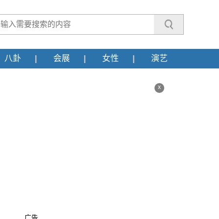
八卦
会展
女性
演艺
x
广告