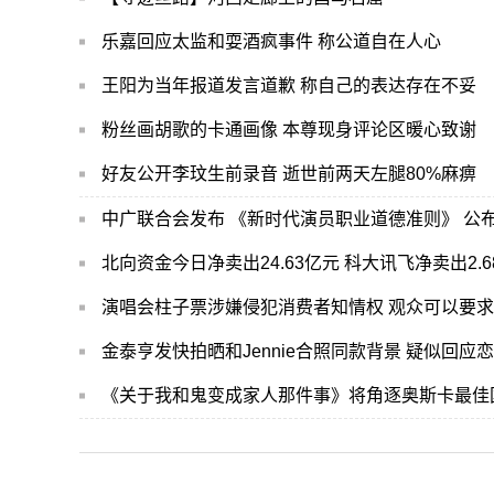
乐嘉回应太监和耍酒疯事件 称公道自在人心
王阳为当年报道发言道歉 称自己的表达存在不妥
粉丝画胡歌的卡通画像 本尊现身评论区暖心致谢
好友公开李玟生前录音 逝世前两天左腿80%麻痹
中广联合会发布 《新时代演员职业道德准则》 公
北向资金今日净卖出24.63亿元 科大讯飞净卖出2.6
演唱会柱子票涉嫌侵犯消费者知情权 观众可以要
金泰亨发快拍晒和Jennie合照同款背景 疑似回应
《关于我和鬼变成家人那件事》将角逐奥斯卡最佳