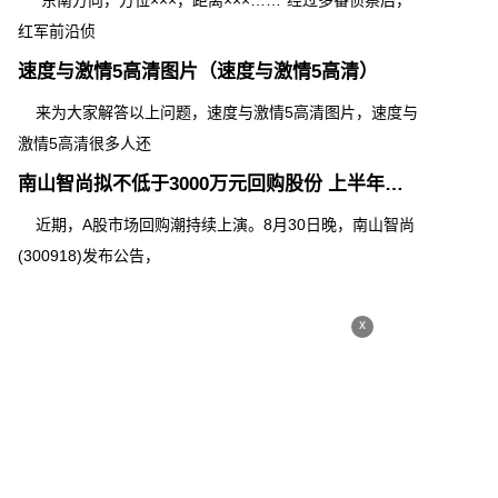
“东南方向，方位×××，距离×××……”经过多番侦察后，
红军前沿侦
速度与激情5高清图片（速度与激情5高清）
来为大家解答以上问题，速度与激情5高清图片，速度与
激情5高清很多人还
南山智尚拟不低于3000万元回购股份 上半年业绩实现逆势增长
近期，A股市场回购潮持续上演。8月30日晚，南山智尚
(300918)发布公告，
x