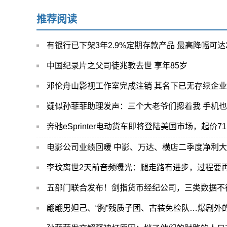
推荐阅读
有银行已下架3年2.9%定期存款产品 最高降幅可达
中国纪录片之父司徒兆敦去世 享年85岁
邓伦舟山影视工作室完成注销 其名下已无存续企业
疑似孙菲菲助理发声：三个大老爷们摁着我 手机
奔驰eSprinter电动货车即将登陆美国市场，起价71
电影公司业绩回暖 中影、万达、横店二季度净利
李玟离世2天前音频曝光：腿走路有进步，过程要
五部门联合发布！剑指货币经纪公司，三类数据不得提
翩翩男妲己、“胸”残质子团、古装免检队…爆剧外