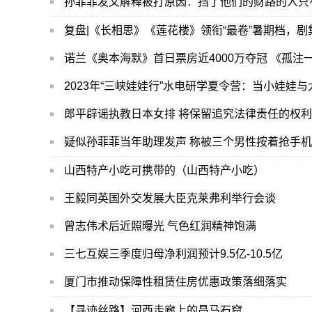
孙菲菲发文解释被打原因：挡了他们的财路的人只
复盘|《长相思》《莲花楼》领衔“最卷”暑期档，
诺兰《奥本海默》首日票房近4000万夺冠 《孤注
2023年“三峡娃娃行”水电研学夏令营：当小娃娃
郎平辟谣执教日本女排 将保留追究法律责任的权利
疑似孙菲菲当年助理发声 称被三个男性按着抢手机
山西特产小吃可携带的（山西特产小吃）
王毅同英国外交发展大臣克莱弗利举行会谈
曾志伟术后近照曝光 气色红润精神饱满
三七互娱三季度归母净利润预计9.5亿-10.5亿
厦门市推动保障性租赁住房优惠政策落细落实
【寻迹丝路】河西走廊上的昌马石窟