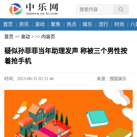
首页
资讯
滚动
聚焦
热点
娱乐
流行
时尚
八
>
首页
>>
滚动
>>
内容页
疑似孙菲菲当年助理发声 称被三个男性按
着抢手机
时间：2023-08-31 05:51:46
来源：搜狐娱乐