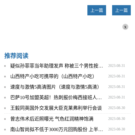
上一篇
上一篇
x
推荐阅读
疑似孙菲菲当年助理发声 称被三个男性按着抢手机
2023-08-31
山西特产小吃可携带的（山西特产小吃）
2023-08-31
速度与激情5高清图片（速度与激情5高清）
2023-08-31
巴萨10号加盟英超！热刺报价梅西接班人，法蒂接受离队但只去豪门
2023-08-31
王毅同英国外交发展大臣克莱弗利举行会谈
2023-08-30
曾志伟术后近照曝光 气色红润精神饱满
2023-08-30
南山智尚拟不低于3000万元回购股份 上半年业绩实现逆势增长
2023-08-30