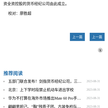
资全资控股的货币经纪公司由此成立。
校对：廖胜超
上一篇
上一篇
x
推荐阅读
五部门联合发布！剑指货币经纪公司，三类数据不得提供，"9+68"名单出炉
2023-08-31
北京：上下学时段禁止机动车进出学校
2023-08-31
华为不打算在海外市场推出Mate 60 Pro手机，外媒表示遗憾
2023-08-31
翩翩男妲己、“胸”残质子团、古装免检队…爆剧外的男色诱惑最致命！
2023-08-31