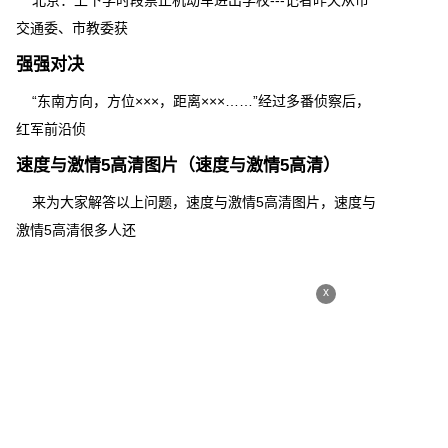
北京：上下学时段禁止机动车进出学校---记者昨天从市
交通委、市教委获
强强对决
“东南方向，方位×××，距离×××……”经过多番侦察后，
红军前沿侦
速度与激情5高清图片（速度与激情5高清）
来为大家解答以上问题，速度与激情5高清图片，速度与
激情5高清很多人还
x