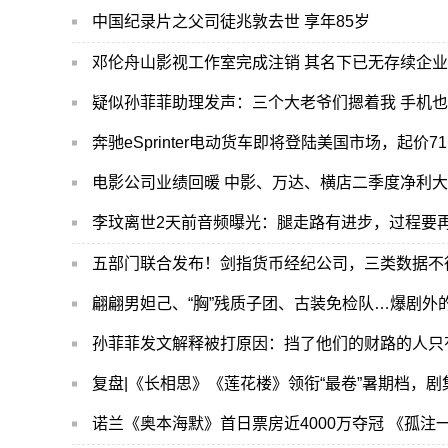
中国纪录片之父司徒兆敦去世 享年85岁
邓伦舟山影视工作室完成注销 其名下已无存续企业
疑似孙菲菲助理发声：三个大老爷们摁着我 手机
奔驰eSprinter电动货车即将登陆美国市场，起价71
电影公司业绩回暖 中影、万达、横店二季度净利
李玟离世2天前音频曝光：腿走路有进步，过程要
五部门联合发布！剑指货币经纪公司，三类数据不得提
翩翩男妲己、“胸”残质子团、古装免检队…爆剧外
孙菲菲发文解释被打原因：挡了他们的财路的人只
复盘|《长相思》《莲花楼》领衔“最卷”暑期档，
诺兰《奥本海默》首日票房近4000万夺冠 《孤注