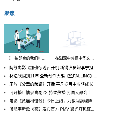
聚焦
《一拍即合的我们》全员演绎经典影视剧 挑战续写意难平
在溯源中感悟中华文明 《博物馆之城（第二季）》中华文明探源季创作研讨会在京举行
院线电影《加班惊魂》开机 新锐演员鲍李宁担男一引期待
林逸欣阔别11年 全新创作大碟《坠FALLING》 变发出辑
周放《父辈的荣耀》开播 平凡岁月中收获成长
《开播！情景喜剧2》持续热播 民国大都会上演温暖救赎
电影《黄庙村怪谈》今日上线，九叔闯索魂阵大战双面僵尸
段旭宇新歌《巅》发布官方 PMV 聚光灯见证不凡舞功