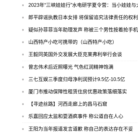
2023年“三峡娃娃行”水电研学夏令营：当小娃娃
郎平辟谣执教日本女排 将保留追究法律责任的权利
疑似孙菲菲当年助理发声 称被三个男性按着抢手机
山西特产小吃可携带的（山西特产小吃）
王毅同英国外交发展大臣克莱弗利举行会谈
曾志伟术后近照曝光 气色红润精神饱满
三七互娱三季度归母净利润预计9.5亿-10.5亿
厦门市推动保障性租赁住房优惠政策落细落实
【寻迹丝路】河西走廊上的昌马石窟
乐嘉回应太监和耍酒疯事件 称公道自在人心
王阳为当年报道发言道歉 称自己的表达存在不妥