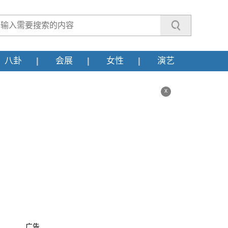
八卦
会展
女性
演艺
x
广告