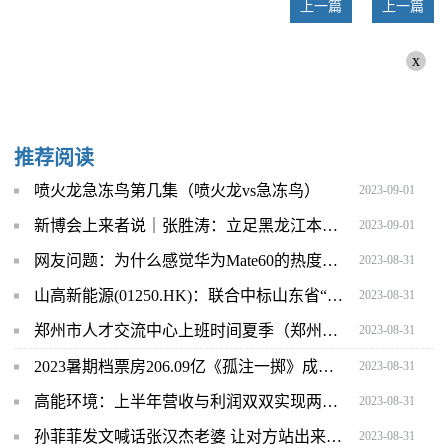
上一篇
上一篇
x
推荐阅读
喷火龙急冻鸟第几集（喷火龙vs急冻鸟）
2023-09-01
新博会上来者说｜张胜涛：立足黑龙江本土企业 拓宽碳化硅上下游产业链
2023-09-01
网友问题：为什么感觉华为Mate60的热度要比iPhone 15高很多？
2023-08-31
山高新能源(01250.HK)：联合中标山东省“十四五”首批集中式陆上风电项目竞争性配置指标
2023-08-31
郑州市人才交流中心上班时间夏季（郑州市人才交流中心）
2023-08-31
2023暑期档票房206.09亿《孤注一掷》成票房冠军
2023-08-31
高能环境：上半年营收与利润双双实现两位数增长 资源化布局与垃圾焚烧双线勾勒发展新优势
2023-08-31
孙菲菲发文喊话张汉杰老婆 让对方站出来澄清
2023-08-31