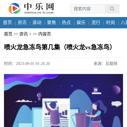
首页
资讯
滚动
聚焦
热点
娱乐
流行
时尚
八
>
首页
>>
资讯
>>
内容页
喷火龙急冻鸟第几集（喷火龙vs急冻鸟）
时间：2023-09-01 01:26:20
来源：互联网