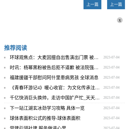
上一篇
上一篇
x
推荐阅读
环球观焦点：大麦因擅自出售演出门票 被行政处罚5000元
2023-07-04
时讯：杨幂黑粉被告后拒不道歉 被法院强制执行原判并道歉
2023-07-04
福建援疆干部慰问阿什里患病男孩 全球消息
2023-07-04
《青春环游记4》暖心收官：为文化传承注入青春活力
2023-07-04
千亿快消巨头换帅，走访中国扩产忙_天天热议
2023-07-04
下一站江湖玄冰劲学习攻略 具体一览
2023-07-04
球体表面积公式的推导-球体表面积
2023-07-04
党建引领社建 服务做进心里
2023-07-04