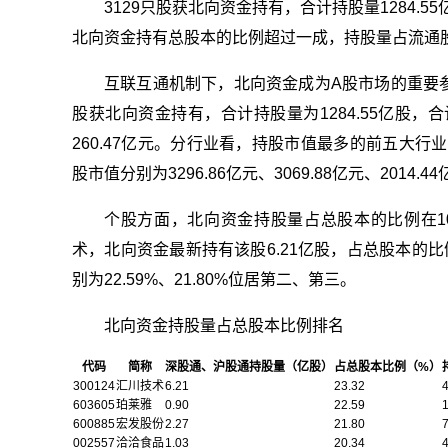
3129只股获北向资金持有，合计持股量1284.5
北向资金持有总股本的比例超过一成，持股量占流通股
互联互通机制下，北向资金成为A股市场的重要参
股获北向资金持有，合计持股量为1284.55亿股，
260.47亿元。分行业看，持股市值最多的前五大
股市值分别为3296.86亿元、3069.88亿元、2014.44
个股方面，北向资金持股量占总股本的比例在1
术，北向资金最新持有该股6.21亿股，占总股本的比
别为22.59%、21.80%位居第二、第三。
北向资金持股量占总股本比例排名
代码
简称
深股通、沪股通持股量（亿股）
占总股本比例（%）
300124
汇川技术
6.21
23.32
603605
珀莱雅
0.90
22.59
600885
宏发股份
2.27
21.80
7
002557
洽洽食品
1.03
20.34