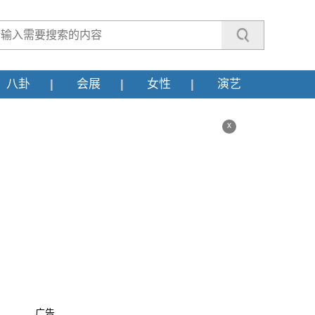
八卦
会展
女性
演艺
x
广告