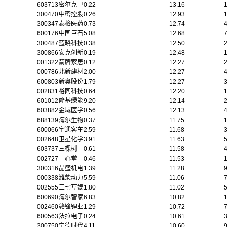
603713
密尔克卫
0.22
13.16
300470
中密控股
0.26
12.93
1
300347
泰格医药
0.73
12.74
600176
中国巨石
5.08
12.68
300487
蓝晓科技
0.38
12.50
300866
安克创新
0.19
12.48
001322
箭牌家居
0.12
12.27
2
000786
北新建材
2.00
12.27
600803
新奥股份
1.79
12.27
002831
裕同科技
0.64
12.20
601012
隆基绿能
9.20
12.14
603882
金域医学
0.56
12.13
688139
海尔生物
0.37
11.75
600066
宇通客车
2.59
11.68
002648
卫星化学
3.91
11.63
603737
三棵树
0.61
11.58
002727
一心堂
0.46
11.53
1
300316
晶盛机电
1.39
11.28
000338
潍柴动力
5.59
11.06
002555
三七互娱
1.80
11.02
600690
海尔智家
6.83
10.82
002460
赣锋锂业
1.29
10.72
600563
法拉电子
0.24
10.61
300750
宁德时代
4.11
10.60