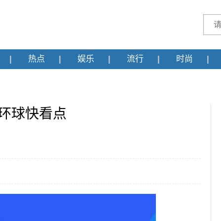
热点
娱乐
流行
时尚
|环球快看点