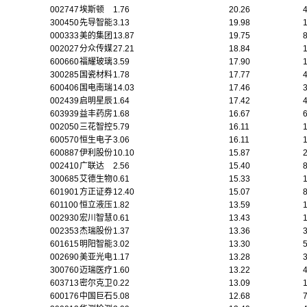
002747
埃斯顿
1.76
20.26
300450
先导智能
3.13
19.98
000333
美的集团
13.87
19.75
002027
分众传媒
27.21
18.84
600660
福耀玻璃
3.59
17.90
300285
国瓷材料
1.78
17.77
600406
国电南瑞
14.03
17.46
002439
启明星辰
1.64
17.42
603939
益丰药房
1.68
16.67
002050
三花智控
5.79
16.11
600570
恒生电子
3.06
16.11
600887
伊利股份
10.10
15.87
002410
广联达
2.56
15.40
300685
艾德生物
0.61
15.33
601901
方正证券
12.40
15.07
601100
恒立液压
1.82
13.59
002930
宏川智慧
0.61
13.43
002353
杰瑞股份
1.37
13.36
601615
明阳智能
3.02
13.30
002690
美亚光电
1.17
13.28
300760
迈瑞医疗
1.60
13.22
603713
密尔克卫
0.22
13.09
600176
中国巨石
5.08
12.68