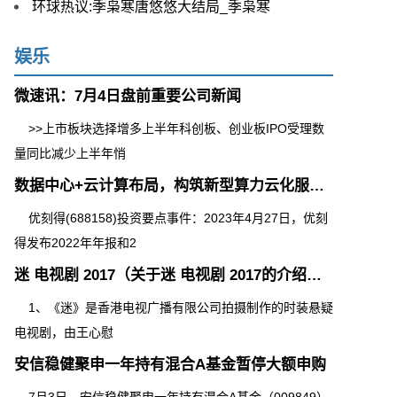
环球热议:季枭寒唐悠悠大结局_季枭寒
娱乐
微速讯：7月4日盘前重要公司新闻
>>上市板块选择增多上半年科创板、创业板IPO受理数
量同比减少上半年悄
数据中心+云计算布局，构筑新型算力云化服务 全球速读
优刻得(688158)投资要点事件：2023年4月27日，优刻
得发布2022年年报和2
迷 电视剧 2017（关于迷 电视剧 2017的介绍） 动态
1、《迷》是香港电视广播有限公司拍摄制作的时装悬疑
电视剧，由王心慰
安信稳健聚申一年持有混合A基金暂停大额申购