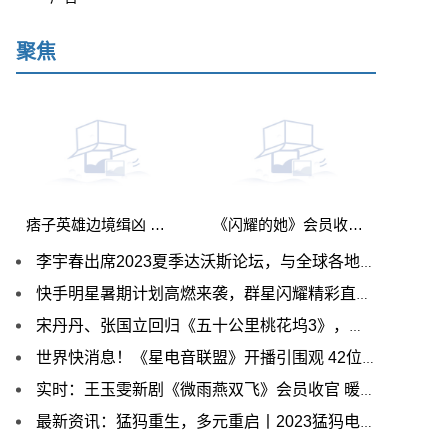
聚焦
痞子英雄边境缉凶 《战斧行动2喋血》定档0704
《闪耀的她》会员收官 共情都市女性生存现状引爆口碑热度-环球视点
李宇春出席2023夏季达沃斯论坛，与全球各地杰出青年代表分享交流|天天视点
快手明星暑期计划高燃来袭，群星闪耀精彩直播不间断 前沿资讯
宋丹丹、张国立回归《五十公里桃花坞3》，沙滩运动会激发坞民野趣
世界快消息！《星电音联盟》开播引围观 42位电音伙伴“万物皆可触电”惊艳初舞台
实时：王玉雯新剧《微雨燕双飞》会员收官 暖心告别角色盼与观众再重逢
最新资讯：猛犸重生，多元重启丨2023猛犸电音节正式官宣