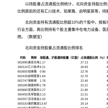
以持股量占流通股比例统计，北向资金持股比例最
比例居前的还有汇川技术、珀莱雅、启明星辰等，持股量占流
北向资金持有流通股比例超10%的个股中，按板
行业方面，高比例持有个股主要集中在电力设备、医药
榜。（数据宝）
北向资金持股量占流通股比例排名
代码
简称
深股通、沪股通持股量（亿股）
占流通股比例（%）
002690
美亚光电
1.17
27.13
300124
汇川技术
6.21
26.83
603605
珀莱雅
0.90
22.76
002439
启明星辰
1.64
22.70
002747
埃斯顿
1.76
22.40
300285
国瓷材料
1.78
22.21
600885
宏发股份
2.27
21.80
7
300450
先导智能
3.13
21.51
002557
洽洽食品
1.03
20.34
000333
美的集团
13.87
20.14