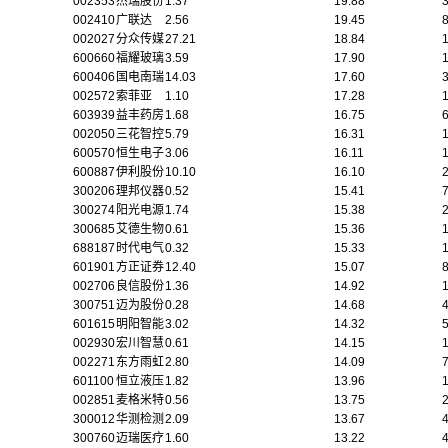
002353
杰瑞股份
1.37
19.88
002410
广联达
2.56
19.45
002027
分众传媒
27.21
18.84
600660
福耀玻璃
3.59
17.90
600406
国电南瑞
14.03
17.60
002572
索菲亚
1.10
17.28
603939
益丰药房
1.68
16.75
002050
三花智控
5.79
16.31
600570
恒生电子
3.06
16.11
600887
伊利股份
10.10
16.10
300206
理邦仪器
0.52
15.41
7
300274
阳光电源
1.74
15.38
300685
艾德生物
0.61
15.36
688187
时代电气
0.32
15.33
601901
方正证券
12.40
15.07
002706
良信股份
1.36
14.92
300751
迈为股份
0.28
14.68
601615
明阳智能
3.02
14.32
002930
宏川智慧
0.61
14.15
002271
东方雨虹
2.80
14.09
601100
恒立液压
1.82
13.96
002851
麦格米特
0.56
13.75
300012
华测检测
2.09
13.67
300760
迈瑞医疗
1.60
13.22