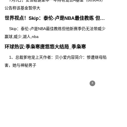
7月3日，安信稳健聚申一年持有混合A基金（009849）
公告称该基金暂停大
世界视点！Skip：泰伦-卢是NBA最佳教练 但他新赛季仍无法带威少赢球
Skip：泰伦-卢是NBA最佳教练但他新赛季仍无法带威少
赢球,威少,湖人,nba
环球热议:季枭寒唐悠悠大结局_季枭寒
1、总裁爹地宠上天作者：贝小爱内容简介：惨遭继母陷
害，她与神秘男子
x