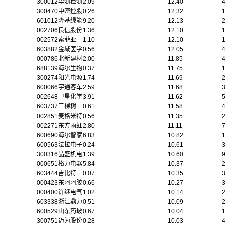
300012
华测检测
2.09
12.40
300470
中密控股
0.26
12.32
1
601012
隆基绿能
9.20
12.13
002706
良信股份
1.36
12.10
002572
索菲亚
1.10
12.10
603882
金域医学
0.56
12.05
000786
北新建材
2.00
11.85
688139
海尔生物
0.37
11.75
300274
阳光电源
1.74
11.69
600066
宇通客车
2.59
11.68
002648
卫星化学
3.91
11.62
603737
三棵树
0.61
11.58
002851
麦格米特
0.56
11.35
002271
东方雨虹
2.80
11.11
600690
海尔智家
6.83
10.82
600563
法拉电子
0.24
10.61
300316
晶盛机电
1.39
10.60
000651
格力电器
5.84
10.37
603444
吉比特
0.07
10.35
000423
东阿阿胶
0.66
10.27
000400
许继电气
1.02
10.14
603338
浙江鼎力
0.51
10.09
600529
山东药玻
0.67
10.04
300751
迈为股份
0.28
10.03