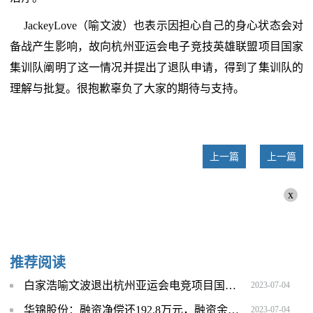
JackeyLove（喻文波）也表示因担心自己的身心状态会对
备战产生影响，故向杭州亚运会电子竞技英雄联盟项目国家
集训队阐明了这一情况并提出了退队申请，得到了集训队的
理解与批复。很抱歉辜负了大家的期待与支持。
上一篇
上一篇
x
推荐阅读
白家浩喻文波退出杭州亚运会电竞项目国家集训队名单
2023-07-04
华锦股份：融资净偿还192.8万元，融资余额3.4亿元（07-03）|世界头条
2023-07-04