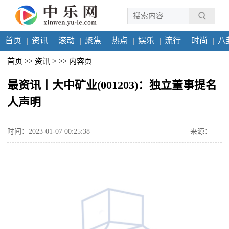
首页
资讯
滚动
聚焦
热点
娱乐
流行
时尚
八
>
首页
>>
资讯
>>
内容页
最资讯丨大中矿业(001203)：独立董事提名
人声明
时间：2023-01-07 00:25:38
来源：