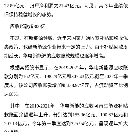
22.89亿元，归母净利润为21.43亿元。可见，其今年业绩依
旧保持稳健增长的态势。
应收账款超300亿
不过，在新能源领域，近年来国家开始收紧补贴和税收优
惠政策，也给新能源企业带来一定的压力。由于补贴回款周
期延长，华电新能源的应收账款规模也逐年增高。
根据其招股书显示，在2019-2021年，华电新能源应收账
款分别为162亿元、198.29亿元和307.43亿元;截至2022年一季
度末，该公司应收账款增加到338.97亿元，占流动资产比例
达68%。
其中，在2019-2021年，华电新能的应收可再生能源补贴
款账面余额逐年上升，分别达到155.36亿元、190.67亿元和
297.13亿元，今年第一季度达到325.94亿元，呈现逐年扩大