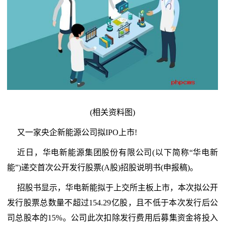
(相关资料图)
又一家央企新能源公司拟IPO上市!
近日，华电新能源集团股份有限公司(以下简称“华电新
能”)递交首次公开发行股票(A股)招股说明书(申报稿)。
招股书显示，华电新能拟于上交所主板上市，本次拟公开
发行股票总数量不超过154.29亿股，且不低于本次发行后公
司总股本的15%。公司此次扣除发行费用后募集资金将投入