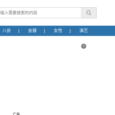
八卦
会展
女性
演艺
x
广告