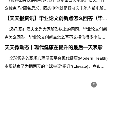
(资料图片仅供参考)那么什么是全固态电池，它又有什
么优点吗?顾名思义，固态电池就是将液态电池内部电解液
全部更换为了固态电解质，质量能
【天天报资讯】毕业论文创新点怎么回答（毕业论文创新点
您好,现在渔夫来为大家解答以上的问题。毕业论文创新
点怎么回答，毕业论文创新点怎么写范文相信很多小伙伴
还不知道,现在让我们一起来看看吧
天天微动态丨现代健康在提升的最后一天表彰心理健康倡导
全球领先的职场心理健康平台现代健康(Modern Health)
本周结束了为期两天的全球会议“提升”(Elevate)，宣布了
其首届行业奖项计划“现代健
x