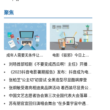
聚焦
成年人需要无条件让着小孩吗 《童话》马丽坦言不能因孩子哭就让步
电影《驱邪》今日上线！于震、金巧巧上演捉“鬼”大戏
刘旸首部短剧《不要变成西瓜啊！主任》开播 “编演”合一期待值拉满
《2023抖音电影暑期报告》发布：抖音成为电影宣发“必选项”
张柏芝“公主切”初尝试 全黑造型尽显酷飒摩登
张炯敏受邀亮相迪奥品牌活动 着西装尽显贵公子气质
中国文艺志愿者协会第三次全国代表大会落幕 歌手平安连任协会理事
苏有朋官宣回归演唱会舞台 “在多重宇宙中遇见你”探索音乐无限可能性