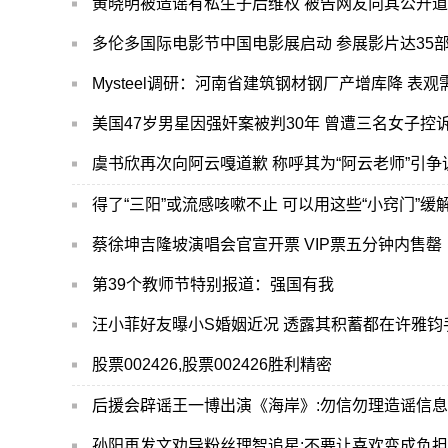
黄晓明被造谣有私生子后维权 被告网友向其公开
多伦多国际电影节中国电影展启动 参展影片达35
Mysteel调研：河南省建筑钢材钢厂产增库降 表
美国47岁男星因强奸案被判30年 曾遭三名女子控
虞书欣再次向阿云嘎道歉 称呼其为“阿云老师”引争
得了“三阳”或流感咳嗽不止 可以用这些“小窍门”缓
蔡徐坤吉隆坡演唱会官宣开票 VIP票五分钟内售罄
第39个教师节特别报道：强国有我
汪小菲好友曝小S婚姻近况 透露其积蓄都在许雅钧
股票002426,股票002426胜利精密
后援会辟谣王一博出演《海岸》:勿信勿理造谣信息
孙阳再发文劝导粉丝理智追星:不要让喜欢变成负担