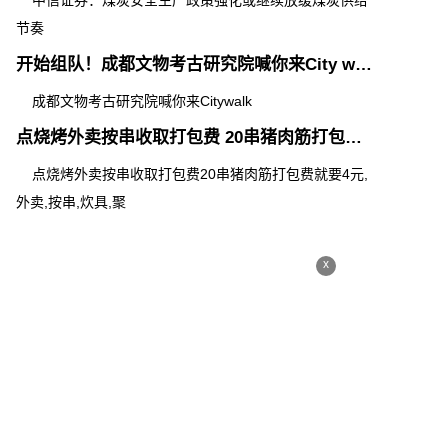
中信证券：煤炭安全生产政策强化或继续放缓煤炭供给
节奏
开始组队！成都文物考古研究院喊你来City walk
成都文物考古研究院喊你来Citywalk
点烧烤外卖按串收取打包费 20串猪肉筋打包费就要4元
点烧烤外卖按串收取打包费20串猪肉筋打包费就要4元,
外卖,按串,炊具,聚
x