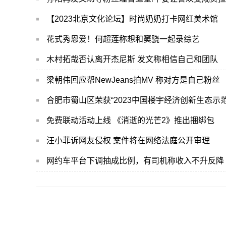
【2023北京文化论坛】时尚奶奶打卡网红美术馆
花式秀恩爱！何超莲称想和窦骁一起录综艺
木村拓哉否认离开杰尼斯 发文称相信自己和团队
梁朝伟回应帮NewJeans拍MV 称对方是自己粉丝
合肥市蜀山区荣获“2023中国楼宇经济创新生态示范
免费联动活动上线 《消逝的光芒2》推出捆绑包
汪小菲诉网友侵权 案件将在网络法庭公开审理
网约车平台下调抽成比例，有司机称收入不升反降