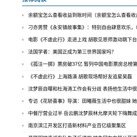
余额宝怎么查看收益到账时间（余额宝怎么查看收
刁亦男赞《永安镇故事集》：特别自由肆意欢乐，
电影《不虚此行》走进上戏 胡歌见恩师激动跳下台
法国学者：美国正成为第三世界国家吗？
《孤注一掷》票房破37亿 暂列中国电影票房总榜第
《不虚此行》上海路演 胡歌现场帮好友追星吴磊
沈梦辰自曝和杜海涛工作会有分歧 表扬他生活中很n
专访《花轿喜事》导演：田曦薇生活中也很甜妹 她
中餐厅营业过半 岳云鹏沈梦辰林允摩天轮下嗨舞成“
南京滨江开发区打造新材料产业百亿级聚集区