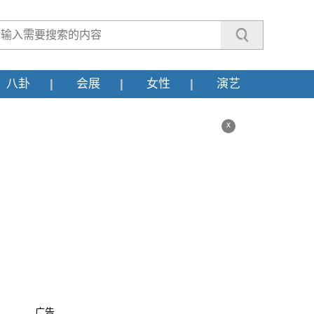
八卦
会展
女性
演艺
x
广告