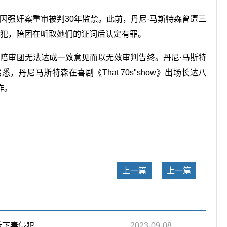
森因强奸案重审被判30年监禁。此前，丹尼·马斯特森曾遭三
毒侵犯，陪团在听取她们的证词后认定有罪。
于陪审团无法达成一致意见而以无效审判告终。丹尼·马斯特
丹尼马斯特森在喜剧《That 70s"show》出场长达八
作。
关键词：
上一篇
上一篇
诉下毒侵犯
2023-09-08