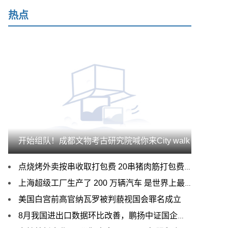
热点
开始组队！成都文物考古研究院喊你来City walk
点烧烤外卖按串收取打包费 20串猪肉筋打包费就要4元
上海超级工厂生产了 200 万辆汽车 是世界上最高效的汽车工厂
美国白宫前高官纳瓦罗被判藐视国会罪名成立
8月我国进出口数据环比改善，鹏扬中证国企红利ETF（159515）近日重磅上市