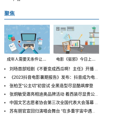
聚焦
成年人需要无条件让着小孩吗 《童话》马丽坦言不能因孩子哭就让步
电影《驱邪》今日上线！于震、金巧巧上演捉“鬼”大戏
刘旸首部短剧《不要变成西瓜啊！主任》开播 “编演”合一期待值拉满
《2023抖音电影暑期报告》发布：抖音成为电影宣发“必选项”
张柏芝“公主切”初尝试 全黑造型尽显酷飒摩登
张炯敏受邀亮相迪奥品牌活动 着西装尽显贵公子气质
中国文艺志愿者协会第三次全国代表大会落幕 歌手平安连任协会理事
苏有朋官宣回归演唱会舞台 “在多重宇宙中遇见你”探索音乐无限可能性