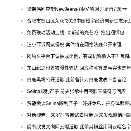
梁朝伟回应帮NewJeans拍MV 称对方是自己粉丝
合肥市蜀山区荣获“2023中国楼宇经济创新生态示范
免费联动活动上线 《消逝的光芒2》推出捆绑包
汪小菲诉网友侵权 案件将在网络法庭公开审理
网约车平台下调抽成比例，有司机称收入不升反降
东山纪之也曾被曝性骚扰 回应称就算是事实也是
白鹿黑粉公开道歉 此前曾针对白鹿发表不当言论
Selina顺利产子 前夫张承中用笑脸表情符号回应
贾静雯谈Selina顺利产子：好好休息，把身体照顾
对话柳岩：30岁时曾尝试去相亲 后来发现感情问
虞书欣发文向阿云嘎道歉 此前其粉丝用阿云嘎名