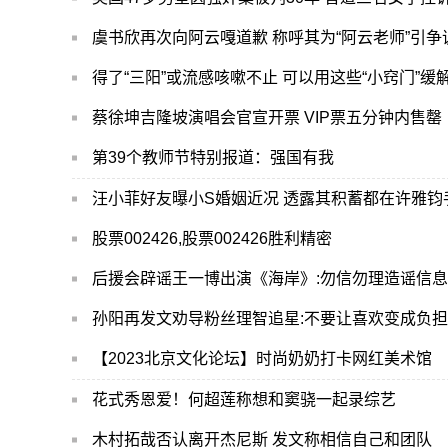
虞书欣再次向阿云嘎道歉 称呼其为“阿云老师”引争
得了“三阳”或流感咳嗽不止 可以用这些“小窍门”缓
蔡徐坤吉隆坡演唱会官宣开票 VIP票五分钟内售罄
第39个教师节特别报道：强国有我
汪小菲好友曝小S婚姻近况 透露其积蓄都在许雅钧
股票002426,股票002426胜利精密
后援会辟谣王一博出演《海岸》:勿信勿理造谣信息
孙阳再发文劝导粉丝理智追星:不要让喜欢变成负担
【2023北京文化论坛】时尚奶奶打卡网红美术馆
花式秀恩爱！何超莲称想和窦骁一起录综艺
木村拓哉否认离开杰尼斯 发文称相信自己和团队