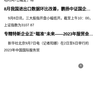
地时间7日裁定，特
8月我国进出口数据环比改善，鹏扬中证国企红利ETF（159515）近日重磅上市
9月8日讯，三大股指开盘小幅低开。截至上午10：00，
上证指数为3107 87
专精特新企业正“瞄准”未来——2023年服贸会观察
新华社北京9月7日电（记者阳娜）在2日至6日举行的
2023年中国国际服务贸
x