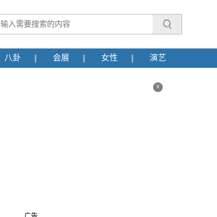
八卦
会展
女性
演艺
x
广告