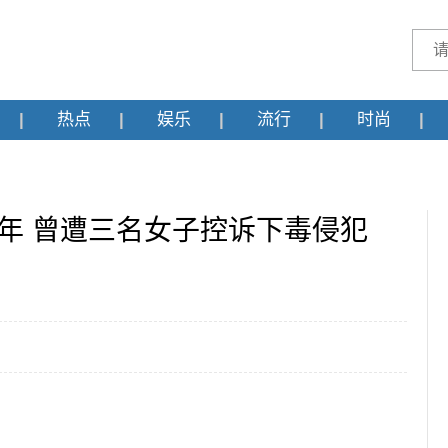
热点
娱乐
流行
时尚
0年 曾遭三名女子控诉下毒侵犯