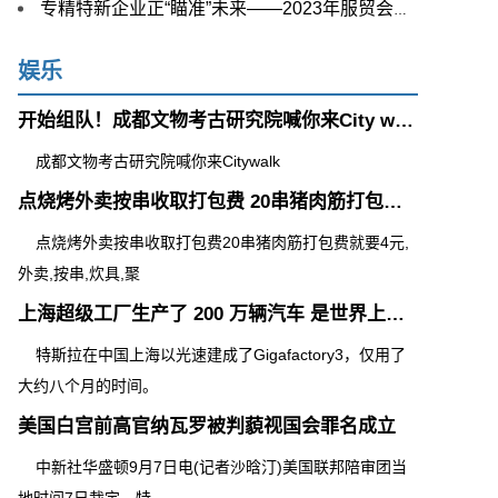
专精特新企业正“瞄准”未来——2023年服贸会观察
娱乐
开始组队！成都文物考古研究院喊你来City walk
成都文物考古研究院喊你来Citywalk
点烧烤外卖按串收取打包费 20串猪肉筋打包费就要4元
点烧烤外卖按串收取打包费20串猪肉筋打包费就要4元,
外卖,按串,炊具,聚
上海超级工厂生产了 200 万辆汽车 是世界上最高效的汽车工厂
特斯拉在中国上海以光速建成了Gigafactory3，仅用了
大约八个月的时间。
美国白宫前高官纳瓦罗被判藐视国会罪名成立
中新社华盛顿9月7日电(记者沙晗汀)美国联邦陪审团当