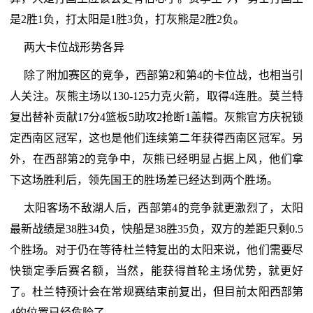
是2胜1负，打太阳是1胜3负，打灰熊是2胜2负。
两大卡位战形势各异
除了附加赛区的竞争，西部第2和第4的卡位战，也相当引
人关注。灰熊主场以130-125力克火箭，取得4连胜。莫兰特
复出替补贡献17分4篮板5助攻2抢断1盖帽。灰熊官方庆祝锁
定西南区冠军，这也是他们连续第二年获得西南区冠军。另
外，在西部第2的竞争中，灰熊已经明显占据上风，他们拿
下这场胜利后，领先国王的胜场差已经达到两个胜场。
太阳客场不敌湖人后，西部第4的竞争就更激烈了，太阳
最新战绩是38胜34负，快船是38胜35负，双方的差距只剩0.5
个胜场。对于仍在等待杜兰特复出的太阳来说，他们需要尽
快锁定季后赛名额，当然，能获得首轮主场优势，就更好
了。杜兰特预计会在常规赛结束前复出，但目前太阳西部第
4的位置已经危险了。