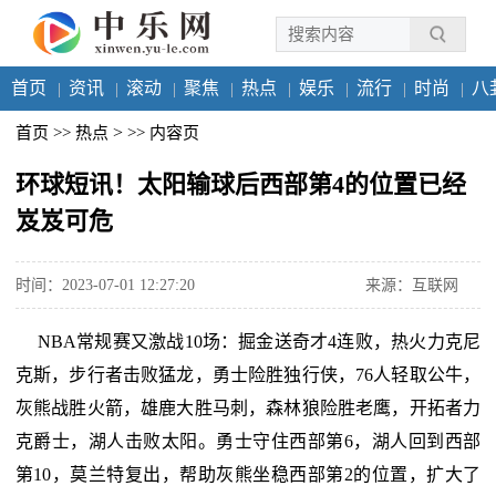
首页
资讯
滚动
聚焦
热点
娱乐
流行
时尚
八
>
首页
>>
热点
>>
内容页
环球短讯！太阳输球后西部第4的位置已经
岌岌可危
时间：2023-07-01 12:27:20
来源：互联网
NBA常规赛又激战10场：掘金送奇才4连败，热火力克尼
克斯，步行者击败猛龙，勇士险胜独行侠，76人轻取公牛，
灰熊战胜火箭，雄鹿大胜马刺，森林狼险胜老鹰，开拓者力
克爵士，湖人击败太阳。勇士守住西部第6，湖人回到西部
第10，莫兰特复出，帮助灰熊坐稳西部第2的位置，扩大了