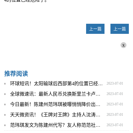
上一篇
上一篇
x
推荐阅读
环球短讯！太阳输球后西部第4的位置已经岌岌可危
2023-07-01
全球微速讯：最新人民币兑换斯里兰卡卢比汇率汇价查询_2023年07月01日
2023-07-01
今日最新！陈建州范玮琪被曝悄悄降价出售豪宅 总价高达5208万台币
2023-07-01
天天微资讯！《王牌对王牌》主持人沈涛官宣得子 发文甜蜜告白妻子
2023-07-01
范玮琪发文为陈建州代写？友人称范范社交账号由丈夫打理
2023-07-01