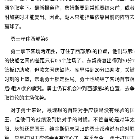
须争取拿下。最新报道称，詹姆斯要到常规赛结束前，或者
附加赛时才能复出。因此，湖人只能指望依靠目前的阵容去
赢球了。
勇士守住西部第6
勇士拿下客场两连胜，守住了西部第6的位置，他们与第5
的快船之间的差距只有0.5个胜场了。东契奇复出得到30分7
篮板17助攻，但欧文因伤缺阵。库里得到20分13助攻，关键
时刻的上篮，帮助勇士锁定胜局。勇士也终结了客场首节落
后0胜20负的魔咒。勇士仍有机会冲到西部第4的位置，去争
取首轮的主场优势。
对于勇士来说，最理想的首轮对手应该是没有经验的国
王，但他们的战绩没到挑对手的时候。不管首轮是对阵太
阳、灰熊还是国王，维金斯仍未回归的勇士都难说有绝对胜
算，只是打国王应该会更有信心了。赛季至今， 勇士打国王